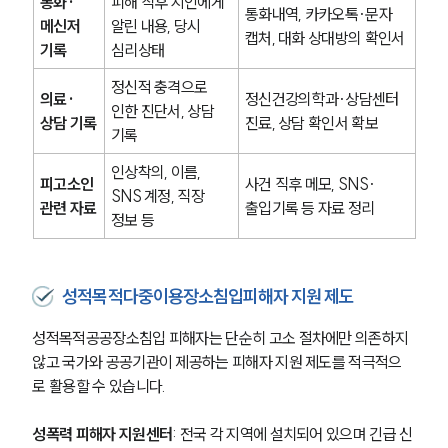
통화·
피해 직후 지인에게 
통화내역, 카카오톡·문자 
메신저 
알린 내용, 당시 
캡처, 대화 상대방의 확인서
성범죄전문변호사
기록
심리상태
정신적 충격으로 
의료·
정신건강의학과·상담센터 
소식/자료
인한 진단서, 상담 
상담 기록
진료, 상담 확인서 확보
기록
언론보도
공지사항
인상착의, 이름, 
피고소인 
사건 직후 메모, SNS·
법률 블로그
SNS 계정, 직장 
법률서식
관련 자료
출입기록 등 자료 정리
정보 등
뉴스레터/브로슈어
세미나
성적목적다중이용장소침입피해자 지원 제도
대륜법률상담예약
성적목적공공장소침입 피해자는 단순히 고소 절차에만 의존하지 
대륜법률상담예약
않고 국가와 공공기관이 제공하는 피해자 지원 제도를 적극적으
로 활용할 수 있습니다.
성폭력 피해자 지원센터
: 전국 각 지역에 설치되어 있으며 긴급 신