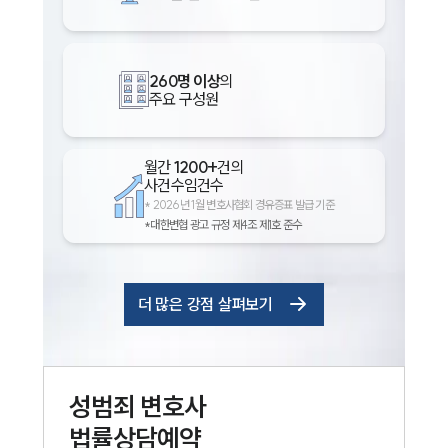
260명 이상
의
주요 구성원
월간
1200+
건의
사건수임건수
*
2026년 1월 변호사협회 경유증표 발급 기준
*대한변협 광고 규정 제4조 제1호 준수
더 많은 강점 살펴보기
성범죄
변호사
법률상담예약