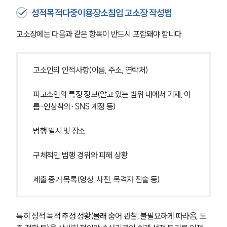
성적목적다중이용장소침입 고소장 작성법
고소장에는 다음과 같은 항목이 반드시 포함돼야 합니다.
고소인의 인적사항(이름, 주소, 연락처)
피고소인의 특정 정보(알고 있는 범위 내에서 기재, 이
름·인상착의·SNS 계정 등)
범행 일시 및 장소
구체적인 범행 경위와 피해 상황
팀소개
제출 증거 목록(영상, 사진, 목격자 진술 등)
팀소개
대륜의 강점
특히 성적 목적 추정 정황(몰래 숨어 관찰, 불필요하게 따라옴, 도
오시는 길