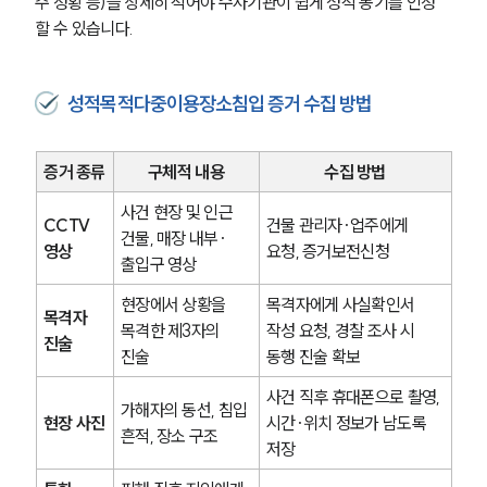
주 정황 등)을 상세히 적어야 수사기관이 쉽게 성적 동기를 인정
글로벌 파트너 로펌
할 수 있습니다.
고객의 소리
통합검색
AI대륜
성적목적다중이용장소침입 증거 수집 방법
업무사례
증거 종류
구체적 내용
수집 방법
주요 업무사례
사례분석/최신동향
사건 현장 및 인근 
CCTV 
건물 관리자·업주에게 
법률정보
건물, 매장 내부·
영상
요청, 증거보전신청
법률지식인
출입구 영상
고객후기
현장에서 상황을 
목격자에게 사실확인서 
목격자 
목격한 제3자의 
작성 요청, 경찰 조사 시 
업무분야
진술
진술
동행 진술 확보
성범죄대응부 업무
사건 직후 휴대폰으로 촬영, 
가해자의 동선, 침입 
전체
현장 사진
시간·위치 정보가 남도록 
흔적, 장소 구조
저장
구성원 소개