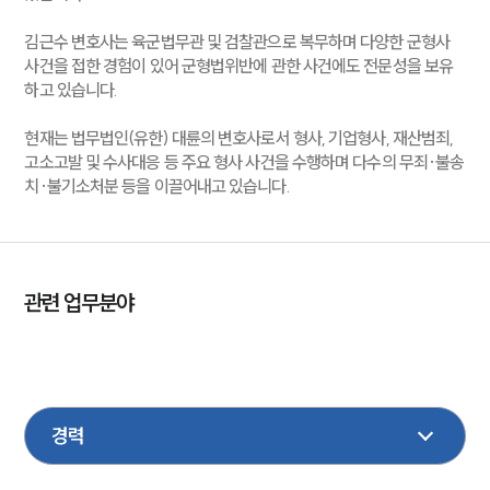
김근수 변호사는 육군법무관 및 검찰관으로 복무하며 다양한 군형사
사건을 접한 경험이 있어 군형법위반에 관한 사건에도 전문성을 보유
하고 있습니다.
현재는 법무법인(유한) 대륜의 변호사로서 형사, 기업형사, 재산범죄,
고소고발 및 수사대응 등 주요 형사 사건을 수행하며 다수의 무죄·불송
치·불기소처분 등을 이끌어내고 있습니다.
관련 업무분야
형사
마약
성범죄
음주교통
국방군사
기업일반
민사
조세
행정
M&A
공정거래
학교폭력