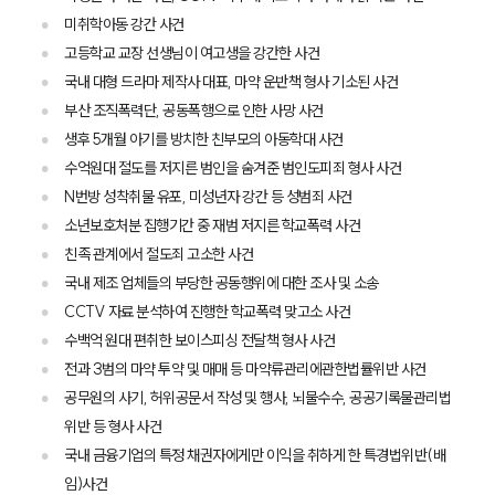
미취학아동 강간 사건
고등학교 교장 선생님이 여고생을 강간한 사건
국내 대형 드라마 제작사 대표, 마약 운반책 형사 기소된 사건
부산 조직폭력단, 공동폭행으로 인한 사망 사건
생후 5개월 아기를 방치한 친부모의 아동학대 사건
팀소개
수억원대 절도를 저지른 범인을 숨겨준 범인도피죄 형사 사건
N번방 성착취물 유포, 미성년자 강간 등 성범죄 사건
팀소개
대륜의 강점
소년보호처분 집행기간 중 재범 저지른 학교폭력 사건
오시는 길
친족 관계에서 절도죄 고소한 사건
글로벌 파트너 로펌
국내 제조 업체들의 부당한 공동행위에 대한 조사 및 소송
고객의 소리
CCTV 자료 분석하여 진행한 학교폭력 맞고소 사건
통합검색
AI대륜
수백억 원대 편취한 보이스피싱 전달책 형사 사건
전과 3범의 마약 투약 및 매매 등 마약류관리에관한법률위반 사건
업무사례
공무원의 사기, 허위공문서 작성 및 행사, 뇌물수수, 공공기록물관리법
위반 등 형사 사건
주요 업무사례
국내 금융기업의 특정 채권자에게만 이익을 취하게 한 특경법위반(배
사례분석/최신동향
임)사건