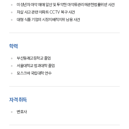
법률정보
미성년자 마약 매매 알선 및 투약한 마약류관리에관한법률위반 사건
법률지식인
고객후기
자살 사고 관련 아파트 CCTV 복구 사건
대형 식품 기업의 시장지배적지위 남용 사건
업무분야
성범죄대응부 업무
학력
전체
부산동래고등학교 졸업
구성원 소개
서울대학교 법과대학 졸업
모스크바 국립대학 연수
성범죄전문변호사
소식/자료
자격 취득
언론보도
변호사
공지사항
법률 블로그
법률서식