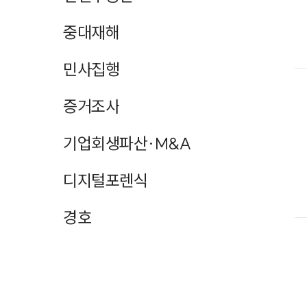
중대재해
민사집행
증거조사
기업회생파산·M&A
디지털포렌식
경호