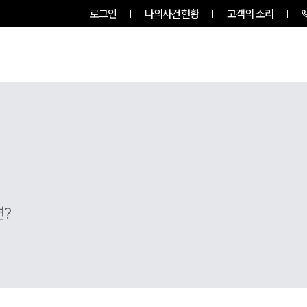
로그인
나의사건현황
고객의 소리
팀소개
업무사례
업무분야
면?