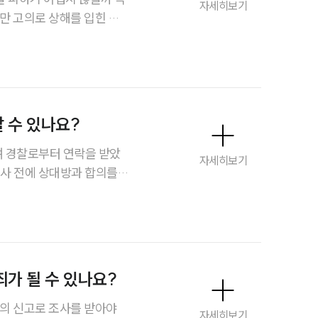
자세히보기
만 고의로 상해를 입힌 것
주요 업무사례
강간치상 혐의가 적용되면 정
은 전혀 없는지 알고 싶습
사례분석/최신동향
법률정보
법률지식인
 수 있나요?
고객후기
 경찰로부터 연락을 받았
자세히보기
조사 전에 상대방과 합의를
업무분야
니다. 합의가 실제로 수사
야 할 점이 있는지도 알고
성범죄대응부 업무
전체
가 될 수 있나요?
구성원 소개
가의 신고로 조사를 받아야
자세히보기