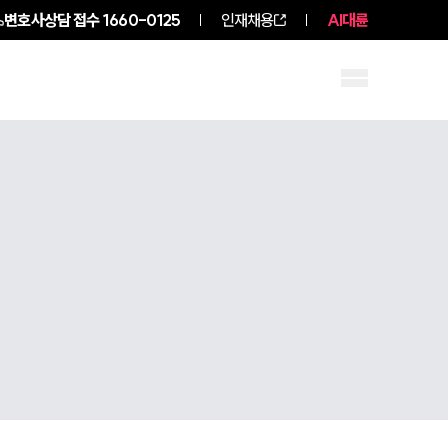
변호사상담 접수
1660-0125
인재채용
AI대륜
구성원 소개
소식/자료