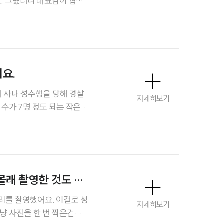
협박
대륜법률상담예약
 강제추행이 될 수도 있다
요.
서 사내 성추행을 당해 경찰
자세히보기
지 부위를 만졌습니다. 처
명히 불편하다고 여러 차례
적이 처음이라..
몰래 촬영한 것도 성
스토리
영했어요. 이걸로 성
자세히보기
냥 사진을 한 번 찍은건데