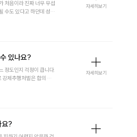
가 처음이라 진짜 너무 무섭
자세히보기
팀소개
팀소개
대륜의 강점
수 있나요?
오시는 길
느 정도인지 걱정이 큽니다.
자세히보기
 강제추행처벌은 합의 여
글로벌 파트너 로펌
 하면 무조건 선처를 받는
고객의 소리
니다.
통합검색
AI대륜
가요?
업무사례
 피하기 어렵지 않을까 걱