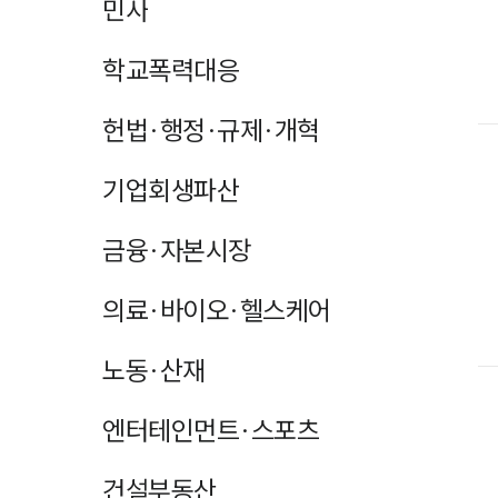
민사
학교폭력대응
헌법·행정·규제·개혁
기업회생파산
금융·자본시장
의료·바이오·헬스케어
노동·산재
엔터테인먼트·스포츠
건설부동산