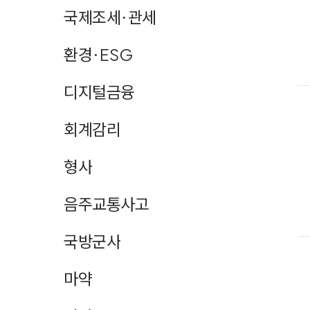
국제조세·관세
환경·ESG
디지털금융
회계감리
형사
음주교통사고
국방군사
마약