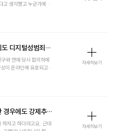
없다고 생각했고 누군가에게
성범죄전문변호사
공연음란죄가 성립할 수 있는
제가 되는지, CCTV나 블
소식/자료
언론보도
데도 디지털성범죄처
공지사항
자세히보기
법률 블로그
법률서식
인
뉴스레터/브로슈어
 디지털성범죄처벌이 가능한
세미나
한 경우에도 강제추행
대륜법률상담예약
자고 하더라고요.. 근데
자세히보기