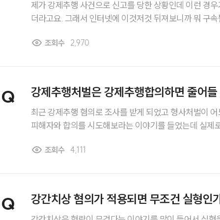
제가 강제추행 사건으로 신고를 당한 상황인데 이런 경우
더라고요. 그래서 인터넷에 이것저것 뒤져보니까 뭐 구속될 수도 있다고 하던데 성범
죄구속은 어떤 경우에 되는건가요..?? 그리고 강제추행 처벌 수위도 좀 알려주세요.
조회수
2,970
감사합니다.
강제추행처벌은 강제추행합의하면 줄어들 
Q
최근 강제추행 혐의로 조사를 받게 되었고 형사처벌이 어
피해자와 합의를 시도해보라는 이야기를 들었는데 실제로
부에 따라 달라질 수 있는지 궁금합니다. 강제추행합의를
조회수
4,111
것인지, 아니면 형량에 일부만 반영되는 것인지 알고 싶습
강간치상 혐의가 적용되면 무조건 실형인
Q
강간치상은 형량이 무겁다는 이야기를 많이 들어서 실형을