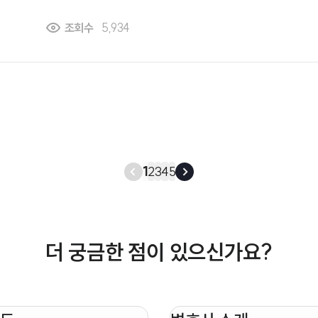
이것도 성범죄에 해당되나요? 뭔 카메라등이용촬영죄로 신고를 당한 것 같던데... 이
조회수
5,934
것도 성범죄의 일종인지요?
1
2
3
4
5
더 궁금한 점이 있으신가요?