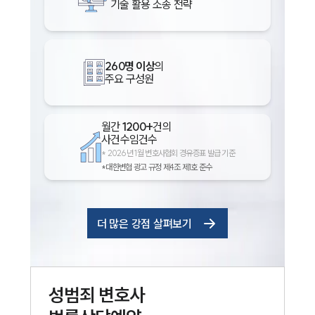
기술 활용 소송 전략
260명 이상
의
주요 구성원
월간
1200+
건의
사건수임건수
*
2026년 1월 변호사협회 경유증표 발급 기준
*대한변협 광고 규정 제4조 제1호 준수
더 많은 강점 살펴보기
성범죄
변호사