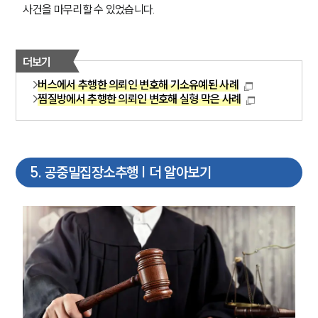
사건을 마무리할 수 있었습니다.
더보기
버스에서 추행한 의뢰인 변호해 기소유예된 사례
찜질방에서 추행한 의뢰인 변호해 실형 막은 사례
팀소개
5
.
공중밀집장소추행 | 더 알아보기
팀소개
대륜의 강점
오시는 길
글로벌 파트너 로펌
고객의 소리
통합검색
AI대륜
업무사례