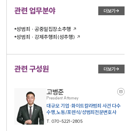
관련 업무분야
더보기
성범죄 · 공중밀집장소추행
성범죄 · 강제추행죄(성추행)
관련 구성원
더보기
고병준
President Attorney
대규모 기업·화이트칼라범죄 사건 다수
수행,노동/포렌식/성범죄전문변호사
T.
070-5221-2805