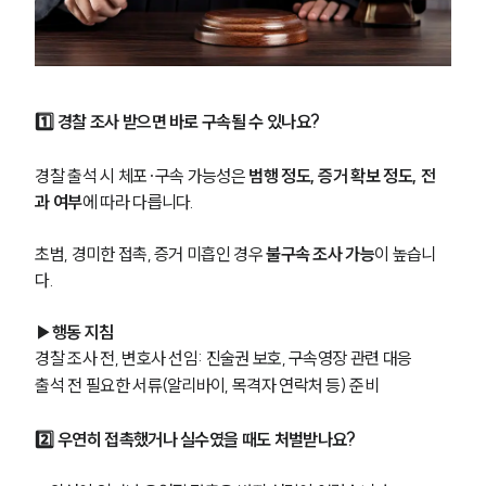
주요 업무사례
사례분석/최신동향
법률정보
법률지식인
고객후기
1️⃣ 경찰 조사 받으면 바로 구속될 수 있나요?
업무분야
경찰 출석 시 체포·구속 가능성은 
범행 정도, 증거 확보 정도, 전
과 여부
에 따라 다릅니다.
성범죄대응부 업무
전체
초범, 경미한 접촉, 증거 미흡인 경우 
불구속 조사 가능
이 높습니
다.
구성원 소개
▶행동 지침
경찰 조사 전, 변호사 선임: 진술권 보호, 구속영장 관련 대응
성범죄전문변호사
출석 전 필요한 서류(알리바이, 목격자 연락처 등) 준비
소식/자료
2️⃣ 우연히 접촉했거나 실수였을 때도 처벌받나요?
언론보도