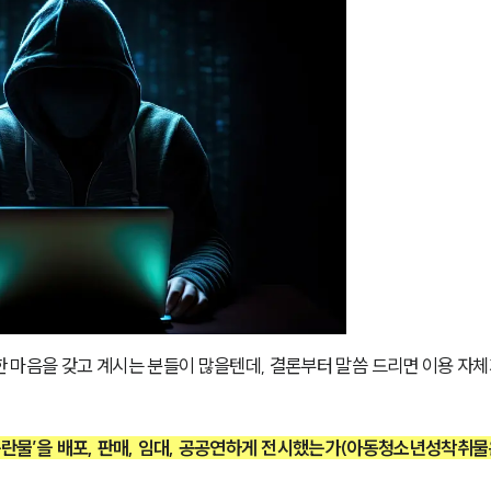
 마음을 갖고 계시는 분들이 많을텐데, 결론부터 말씀 드리면 이용 자체
음란물’을 배포, 판매, 임대, 공공연하게 전시했는가(아동청소년성착취물