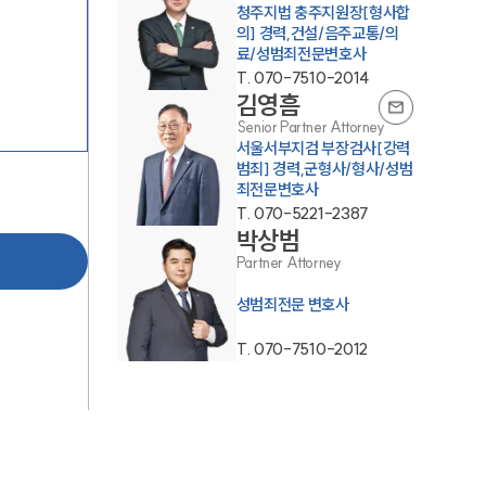
청주지법 충주지원장[형사합
의] 경력,건설/음주교통/의
료/성범죄전문변호사
T.
070-7510-2014
김영흠
Senior Partner Attorney
서울서부지검 부장검사[강력
범죄] 경력,군형사/형사/성범
죄전문변호사
팀소개
T.
070-5221-2387
박상범
팀소개
Partner Attorney
성범죄전문 변호사
대륜의 강점
오시는 길
T.
070-7510-2012
글로벌 파트너 로펌
고객의 소리
통합검색