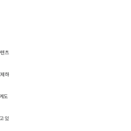
AI대륜
업무사례
주요 업무사례
콘텐츠
사례분석/최신동향
법률정보
결제하
법률지식인
고객후기
게도 
업무분야
고 있
성범죄대응부 업무