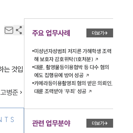
주요 업무사례
더보기
미성년자성범죄 저지른 가해학생 조력
해 보호자 감호위탁(1호처분)
대륜, 촬영물등이용협박 등 다수 혐의
하는 것입
에도 집행유예 방어 성공
카메라등이용촬영죄 혐의 받은 의뢰인,
고병준
대륜 조력받아 ‘무죄’ 성공
NTS
관련 업무분야
더보기