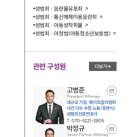
성범죄 · 음란물유포죄
성범죄 · 통신매체이용음란죄
성범죄 · 아동성착취물
성범죄 · 아청법(아동청소년보호법)
관련 구성원
더보기
고병준
President Attorney
대규모 기업·화이트칼라범죄
사건 다수 수행,노동/포렌식/
성범죄전문변호사
T.
070-5221-2805
박정규
Senior Partner Attorney