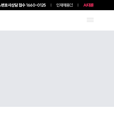
변호사상담 접수
1660-0125
인재채용
AI대륜
구성원 소개
소식/자료