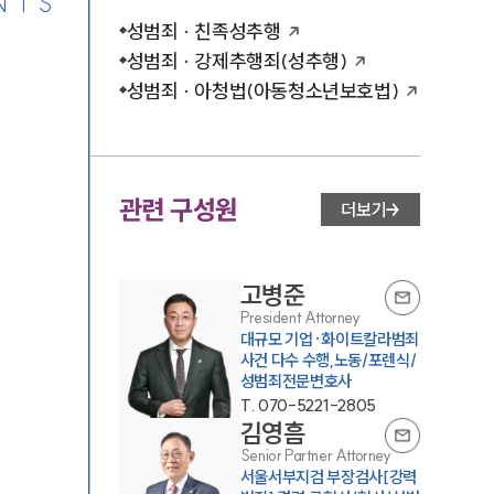
NTS
성범죄 · 친족성추행
성범죄 · 강제추행죄(성추행)
성범죄 · 아청법(아동청소년보호법)
관련 구성원
더보기
고병준
President Attorney
대규모 기업·화이트칼라범죄
사건 다수 수행,노동/포렌식/
성범죄전문변호사
T.
070-5221-2805
김영흠
Senior Partner Attorney
서울서부지검 부장검사[강력