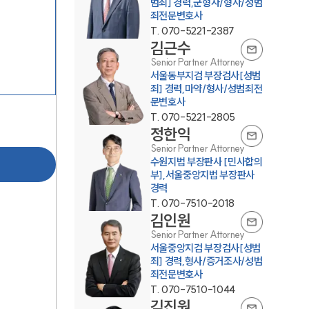
범죄] 경력,군형사/형사/성범
죄전문변호사
T.
070-5221-2387
김근수
Senior Partner Attorney
서울동부지검 부장검사[성범
죄] 경력,마약/형사/성범죄전
문변호사
T.
070-5221-2805
팀소개
정한익
Senior Partner Attorney
수원지법 부장판사 [민사합의
팀소개
부],서울중앙지법 부장판사
경력
대륜의 강점
T.
070-7510-2018
김인원
오시는 길
Senior Partner Attorney
서울중앙지검 부장검사[성범
글로벌 파트너 로펌
죄] 경력,형사/증거조사/성범
죄전문변호사
고객의 소리
T.
070-7510-1044
김진원
통합검색