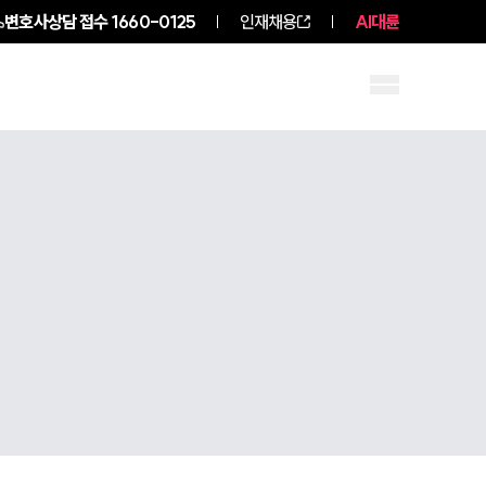
변호사상담 접수
1660-0125
인재채용
AI대륜
구성원 소개
소식/자료