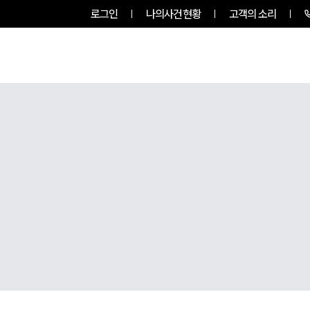
로그인
나의사건현황
고객의 소리
팀소개
업무사례
업무분야