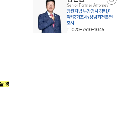
Senior Partner Attorney
AI대륜
창원지법 부장검사 경력,마
약/증거조사/성범죄전문변
호사
업무사례
T.
070-7510-1046
주요 업무사례
사례분석/최신동향
법률정보
법률지식인
을 경
고객후기
업무분야
성범죄대응부 업무