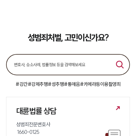
소식/자료
언론보도
공지사항
성범죄처벌, 고민이신가요?
법률 블로그
법률서식
뉴스레터/브로슈어
세미나
대륜법률상담예약
#강간
#강제추행
#성추행
#통매음
#카메라등이용촬영죄
대륜법률상담예약
대륜법률 상담
성범죄전문변호사 

 1660-0125 
