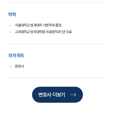
AI대륜
학력
업무사례
서울대학교 법과대학 사법학과 졸업
주요 업무사례
고려대학교 법무대학원 의료법학과 1년 수료
사례분석/최신동향
법률정보
법률지식인
고객후기
자격 취득
변호사
업무분야
성범죄대응부 업무
전체
변호사 더보기
구성원 소개
성범죄전문변호사