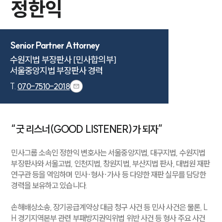
정한익
Senior Partner Attorney
수원지법 부장판사 [민사합의부]

서울중앙지법 부장판사 경력
T.
070-7510-2018
“굿 리스너(GOOD LISTENER)가 되자”
민사그룹 소속인 정한익 변호사는 서울중앙지법, 대구지법, 수원지법
부장판사와 서울고법, 인천지법, 창원지법, 부산지법 판사, 대법원 재판
연구관 등을 역임하며 민사·형사·가사 등 다양한 재판 실무를 담당한
경력을 보유하고 있습니다.
손해배상소송, 장기공급계약상 대금 청구 사건 등 민사 사건은 물론, L
H 경기지역본부 관련 부패방지권익위법 위반 사건 등 형사 주요 사건