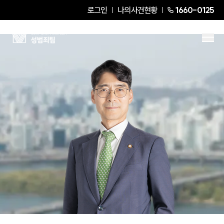
로그인
나의사건현황
1660-0125
정한익
Senior Partner Attorney