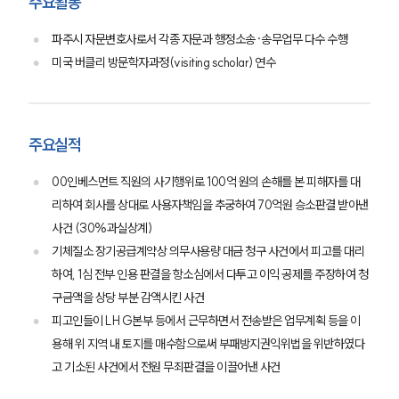
주요활동
파주시 자문변호사로서 각종 자문과 행정소송·송무업무 다수 수행
미국 버클리 방문학자과정(visiting scholar) 연수
주요실적
00인베스먼트 직원의 사기행위로 100억 원의 손해를 본 피해자를 대
리하여 회사를 상대로 사용자책임을 추궁하여 70억원 승소판결 받아낸
사건 (30%과실상계)
기체질소 장기공급계약상 의무사용량 대금 청구 사건에서 피고를 대리
팀소개
하여, 1심 전부 인용 판결을 항소심에서 다투고 이익 공제를 주장하여 청
구금액을 상당 부분 감액시킨 사건
팀소개
피고인들이 LH G본부 등에서 근무하면서 전송받은 업무계획 등을 이
대륜의 강점
오시는 길
용해 위 지역 내 토지를 매수함으로써 부패방지권익위법을 위반하였다
글로벌 파트너 로펌
고 기소된 사건에서 전원 무죄판결을 이끌어낸 사건
고객의 소리
통합검색