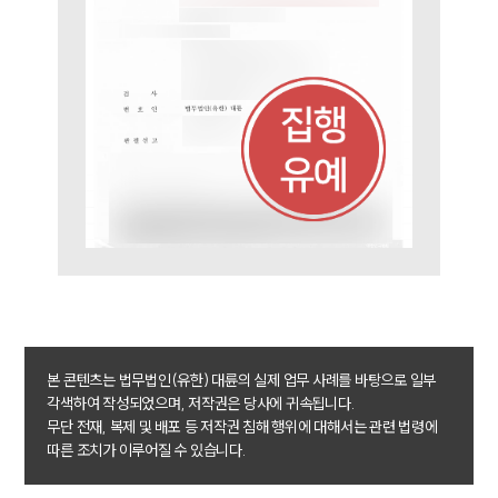
업무분야
성범죄대응부 업무
전체
구성원 소개
성범죄전문변호사
소식/자료
언론보도
공지사항
법률 블로그
본 콘텐츠는 법무법인(유한) 대륜의 실제 업무 사례를 바탕으로 일부
법률서식
각색하여 작성되었으며, 저작권은 당사에 귀속됩니다.
뉴스레터/브로슈어
무단 전재, 복제 및 배포 등 저작권 침해 행위에 대해서는 관련 법령에
세미나
따른 조치가 이루어질 수 있습니다.