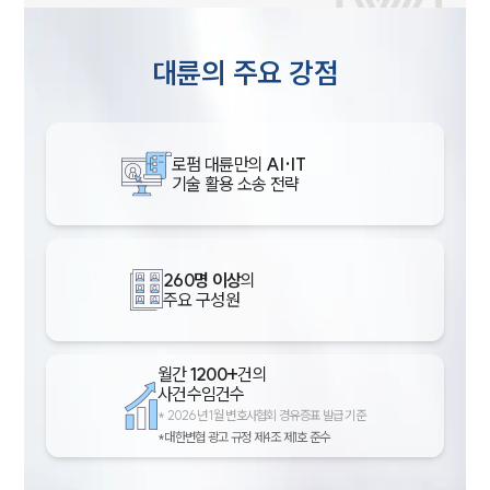
대륜의 주요 강점
로펌 대륜만의
AI·IT
기술 활용 소송 전략
260명 이상
의
주요 구성원
월간
1200+
건의
사건수임건수
*
2026년 1월 변호사협회 경유증표 발급 기준
*대한변협 광고 규정 제4조 제1호 준수