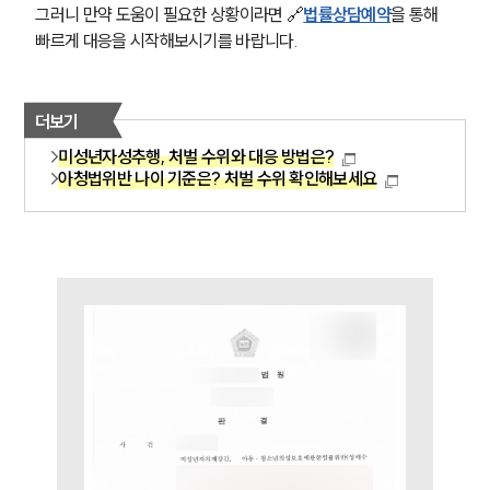
그러니 만약 도움이 필요한 상황이라면 🔗
법률상담예약
을 통해 
빠르게 대응을 시작해보시기를 바랍니다.
팀소개
팀소개
더보기
대륜의 강점
오시는 길
미성년자성추행, 처벌 수위와 대응 방법은?
글로벌 파트너 로펌
아청법위반 나이 기준은? 처벌 수위 확인해보세요
고객의 소리
통합검색
AI대륜
업무사례
주요 업무사례
사례분석/최신동향
법률정보
법률지식인
고객후기