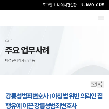
로그인
나의사건현황
1660-0125
주요 업무사례
미성년자의제강간 등
강릉성범죄변호사 | 아청법 위반 의뢰인 집
행유예 이끈 강릉성범죄변호사