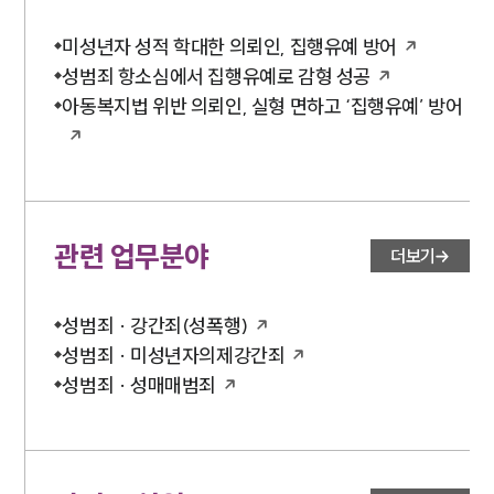
공지사항
법률 블로그
미성년자 성적 학대한 의뢰인, 집행유예 방어
법률서식
뉴스레터/브로슈어
성범죄 항소심에서 집행유예로 감형 성공
세미나
아동복지법 위반 의뢰인, 실형 면하고 ‘집행유예’ 방어
대륜법률상담예약
대륜법률상담예약
관련 업무분야
더보기
성범죄 · 강간죄(성폭행)
성범죄 · 미성년자의제강간죄
성범죄 · 성매매범죄