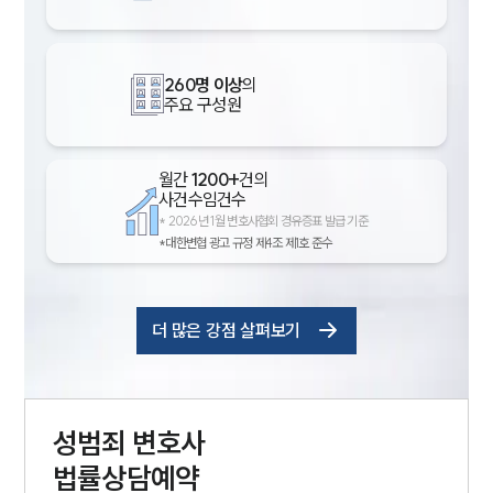
260명 이상
의
주요 구성원
월간
1200+
건의
사건수임건수
*
2026년 1월 변호사협회 경유증표 발급 기준
*대한변협 광고 규정 제4조 제1호 준수
더 많은 강점 살펴보기
성범죄
변호사
법률상담예약