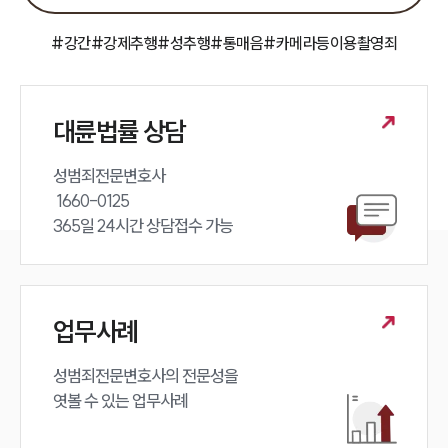
#강간
#강제추행
#성추행
#통매음
#카메라등이용촬영죄
대륜법률 상담
성범죄전문변호사 

 1660-0125 

365일 24시간 상담접수 가능
업무사례
성범죄전문변호사의 전문성을 

엿볼 수 있는 업무사례