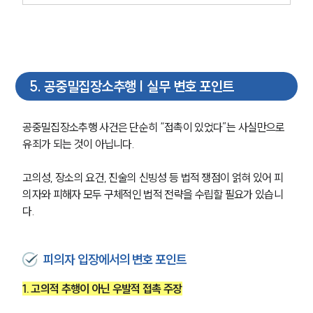
성범죄전문변호사
소식/자료
5
.
공중밀집장소추행 | 실무 변호 포인트
언론보도
공지사항
공중밀집장소추행 사건은 단순히 “접촉이 있었다”는 사실만으로 
법률 블로그
유죄가 되는 것이 아닙니다. 
법률서식
뉴스레터/브로슈어
세미나
고의성, 장소의 요건, 진술의 신빙성 등 법적 쟁점이 얽혀 있어 피
의자와 피해자 모두 구체적인 법적 전략을 수립할 필요가 있습니
다.
대륜법률상담예약
대륜법률상담예약
피의자 입장에서의 변호 포인트
1. 고의적 추행이 아닌 우발적 접촉 주장