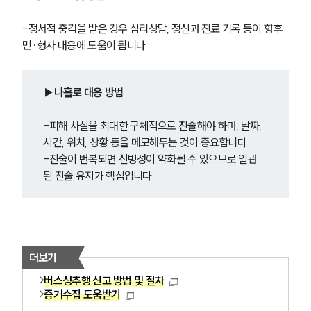
글로벌 파트너 로펌
고객의 소리
-정서적 충격을 받은 경우 심리상담, 정신과 진료 기록 등이 향후 
통합검색
민·형사 대응에 도움이 됩니다.
AI대륜
업무사례
▶나홀로 대응 방법
주요 업무사례
-피해 사실을 최대한 구체적으로 진술해야 하며, 날짜, 
사례분석/최신동향
시간, 위치, 상황 등을 메모해두는 것이 중요합니다.
법률정보
-진술이 번복되면 신빙성이 약화될 수 있으므로 일관
법률지식인
고객후기
된 진술 유지가 핵심입니다.
업무분야
성범죄대응부 업무
더보기
전체
버스성추행 신고 방법 및 절차
증거수집 도움받기
구성원 소개