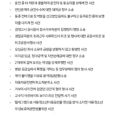
운전 중 타 차량과 충돌하여 운전자 및 동승자를 상해케 한 사건
연인관계의 금전수수에 대한 대여금 청구 소송
동종 전력으로 징역형을 선고받았음에도 불구하고 음주운전 중에 보행
자를 다치게 한 사건
검정고시 응시원서 접수거부처분의 집행정지 행정 소송
경찰공무원의 초과근무 사후확인서 위조 및 행사에 대한 공문서위조 및
위조공문서행사 사건
오입금된 회사 소유의 금원을 반환하지 않고 횡령한 사건
미지급 임금, 청구금액 및 지연손해금에 대한 청구 소송
2차례에 걸쳐 모르는 여성을 강제추행한 사건
병원 응급실에서 폭행을 가하는 등 업무방해죄 혐의 형사 사건
계약 불이행을 이유로 용역대금반환소송
자동차운전면허취소처분취소 사건
거부의사가 전혀 없었던 강간죄 혐의 형사 사건
고수익 아르바이트 보이스피싱 전달책 사기 사건
텔레그램으로 아동청소년이용음란물 영상을 받아 소지한 아동청소년
의성보호에관한법률위반 사건