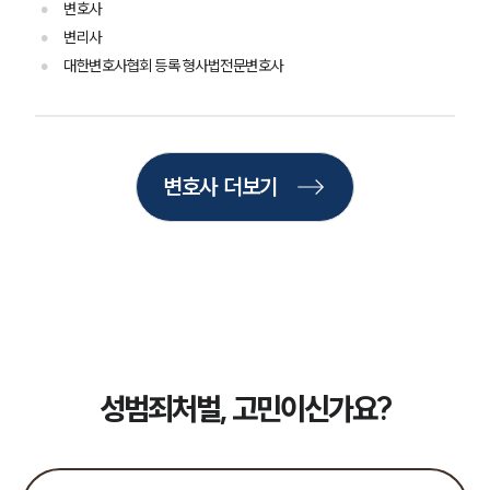
변호사
주요 업무사례
변리사
사례분석/최신동향
법률정보
대한변호사협회 등록 형사법전문변호사
법률지식인
고객후기
업무분야
변호사 더보기
성범죄대응부 업무
전체
구성원 소개
성범죄전문변호사
성범죄처벌, 고민이신가요?
소식/자료
언론보도