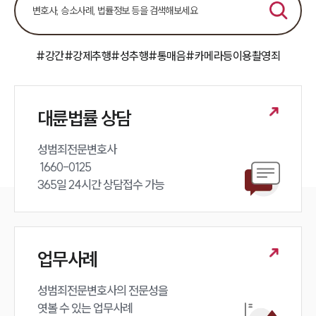
공지사항
법률 블로그
법률서식
뉴스레터/브로슈어
#강간
#강제추행
#성추행
#통매음
#카메라등이용촬영죄
세미나
대륜법률상담예약
대륜법률 상담
대륜법률상담예약
성범죄전문변호사 

 1660-0125 

365일 24시간 상담접수 가능
업무사례
성범죄전문변호사의 전문성을 

엿볼 수 있는 업무사례