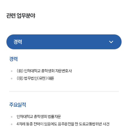
관련 업무분야
민사
형사
기업법무
지식재산권
조세
행정
M&A
손해배상
음주교통사고
가사
경호
경력
(前) 인하대학교 총학생회 자문변호사
(現) 법무법인(유한) 대륜
주요실적
인하대학교 총학생회 법률자문
4차례 동종 전력이 있음에도 음주운전을 한 도로교통법위반 사건