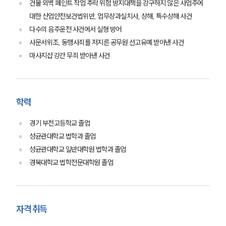
건물 외벽 페인트 작업 추락 위험 방지대책을 강구하지 않은 사업주에
대한 산업안전보건법위반, 업무상과실치사, 상해, 특수상해 사건
다수의 음주운전 사건에서 실형 방어
사문서위조, 동행사죄를 저지른 공무원 선고유예 받아낸 사건
마사지샵 강간 무죄 받아낸 사건
팀소개
학력
팀소개
경기 부천고등학교 졸업
대륜의 강점
성균관대학교 법학과 졸업
오시는 길
성균관대학교 일반대학원 법학과 졸업
글로벌 파트너 로펌
고객의 소리
경북대학교 법학전문대학원 졸업
통합검색
AI대륜
자격 취득
업무사례