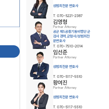
성범죄전문 변호사
T.
070-5221-2387
김영형
Partner Attorney
공군 제5공중기동비행단 군
검사 경력,군형사/성범죄전
문변호사
팀소개
T.
070-7510-2014
임선준
Partner Attorney
팀소개
성범죄전문 변호사
대륜의 강점
T.
070-5117-5510
오시는 길
황여진
글로벌 파트너 로펌
Partner Attorney
성범죄전문 변호사
고객의 소리
T.
070-5117-5510
통합검색