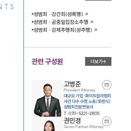
NTS
성범죄 · 강간죄(성폭행)
성범죄 · 공중밀집장소추행
성범죄 · 강제추행죄(성추행)
관련 구성원
더보기
고병준
President Attorney
대규모 기업·화이트칼라범죄
사건 다수 수행,노동/포렌식/
성범죄전문변호사
T.
070-5221-2805
권민경
Senior Partner Attorney