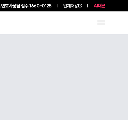
변호사상담 접수
1660-0125
인재채용
AI대륜
구성원 소개
소식/자료