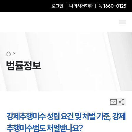
로그인
나의사건현황
1660-0125
법률정보
강제추행미수 성립 요건 및 처벌 기준, 강제
추행미수범도 처벌받나요?