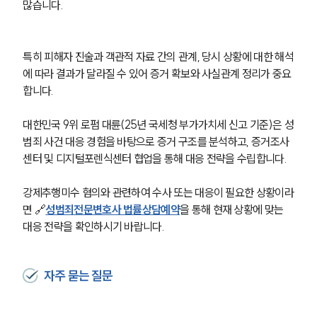
많습니다.
성범죄전문변호사
특히 피해자 진술과 객관적 자료 간의 관계, 당시 상황에 대한 해석
소식/자료
에 따라 결과가 달라질 수 있어 증거 확보와 사실관계 정리가 중요
합니다.
언론보도
공지사항
법률 블로그
대한민국 9위 로펌 대륜(25년 국세청 부가가치세 신고 기준)은 성
법률서식
범죄 사건 대응 경험을 바탕으로 증거 구조를 분석하고, 증거조사
뉴스레터/브로슈어
센터 및 디지털포렌식센터 협업을 통해 대응 전략을 수립합니다.
세미나
강제추행미수 혐의와 관련하여 수사 또는 대응이 필요한 상황이라
면 🔗
성범죄전문변호사 법률상담예약
을 통해 현재 상황에 맞는 
대륜법률상담예약
대응 전략을 확인하시기 바랍니다.
대륜법률상담예약
자주 묻는 질문