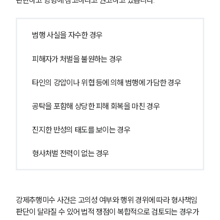
고객의 소리
통합검색
AI대륜
범행 사실을 자수한 경우
업무사례
피해자가 처벌을 불원하는 경우
주요 업무사례
타인의 강압이나 위협 등에 의해 범행에 가담한 경우
사례분석/최신동향
법률정보
공탁을 포함해 상당한 피해 회복을 마친 경우
법률지식인
고객후기
진지한 반성의 태도를 보이는 경우
업무분야
형사처벌 전력이 없는 경우
성범죄대응부 업무
전체
강제추행미수 사건은 고의성 여부와 행위 경위에 따라 형사책임 
구성원 소개
판단이 달라질 수 있어 법적 쟁점이 복합적으로 검토되는 경우가 