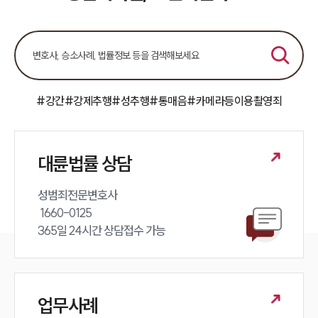
#강간
#강제추행
#성추행
#통매음
#카메라등이용촬영죄
대륜법률 상담
성범죄전문변호사 

 1660-0125 

365일 24시간 상담접수 가능
업무사례