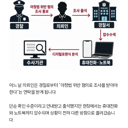
글로벌 파트너 로펌
고객의 소리
통합검색
AI대륜
업무사례
주요 업무사례
사례분석/최신동향
법률정보
법률지식인
고객후기
어느 날 의뢰인은 경찰로부터 “아청법 위반 혐의로 조사를 받아야 
업무분야
한다”는 연락을 받게 됩니다.
성범죄대응부 업무
단순 확인 수준이라고 안내받고 출석했지만 현장에서는 휴대전화
전체
와 노트북까지 압수되며 상황이 전혀 다른 방향으로 흘러갔습니
다.
구성원 소개