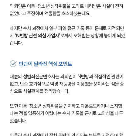
의뢰인은 아동·청소년 성착취물을 고의로 내려받은 사실이 전혀 
성범죄전문변호사
없었다고 주장하며 억울함을 호소하셨는데요.
하지만 수사 과정에서 일부 파일 접근 기록 등이 문제로 지적되면
소식/자료
서 
‘N번방 관련 의심 가입자’
로까지 오해받는 상황에 놓이게 되었
습니다.
언론보도
공지사항
법률 블로그
법률서식
판단이 달라진 핵심 포인트
뉴스레터/브로슈어
세미나
대륜의 성범죄전문변호사는 의뢰인이 N번방과 직접적인 관련이 
없고, 단순 호기심으로 익명 채팅방을 이용했을 뿐이라는 점을 중
심으로 사실관계를 정리했습니다.
대륜법률상담예약
또한 아동·청소년 성착취물을 인지하고 다운로드하거나 소지했
대륜법률상담예약
다는 점을 입증하기 어렵다는 수사 기록을 근거로 고의성을 다투
었습니다.
아울러 수사 과정에서 절차 위반이 의심되는 부분을 지적하며 확