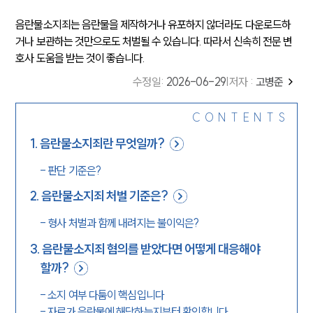
음란물소지죄는 음란물을 제작하거나 유포하지 않더라도 다운로드하
거나 보관하는 것만으로도 처벌될 수 있습니다. 따라서 신속히 전문 변
호사 도움을 받는 것이 좋습니다.
수정일
:
2026-06-29
|
저자 :
고병준
CONTENTS
1
.
음란물소지죄란 무엇일까?
-
판단 기준은?
2
.
음란물소지죄 처벌 기준은?
-
형사 처벌과 함께 내려지는 불이익은?
3
.
음란물소지죄 혐의를 받았다면 어떻게 대응해야
할까?
-
소지 여부 다툼이 핵심입니다
-
자료가 음란물에 해당하는지부터 확인합니다