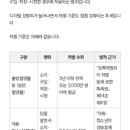
구입·저장·시청한 경우에 적용되는 범죄입니다.
디지털 성범죄가 늘어나면서 처벌 기준도 점점 강화되는 추세입니
다.
처벌 기준은 아래와 같습니다.
구분
행위
처벌 수위
법적 근거
「성폭력범죄
소지·
의 처벌 
불법촬영물 
3년 이하 징역 
구입·
등에 관한 
등 (일반 
또는 3,000만 원 
저장·
특례법」 
촬영물)
이하 벌금
시청
제14조 
제4항
임을 
「아동·
알면서 
청소년의 
아동·
소지·
성보호에 