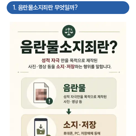
1
.
음란물소지죄란 무엇일까?