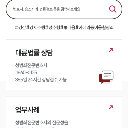
#강간
#강제추행
#성추행
#통매음
#카메라등이용촬영죄
대륜법률 상담
성범죄전문변호사 

 1660-0125 

365일 24시간 상담접수 가능
업무사례
성범죄전문변호사의 전문성을 
