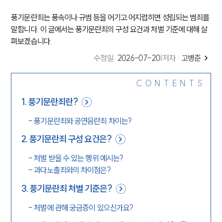
풍기문란죄는 풍속이나 규범 등을 어기고 어지럽히면 성립되는 범죄를
말합니다. 이 글에서는 풍기문란죄의 구성 요건과 처벌 기준에 대해 살
펴보겠습니다.
수정일
:
2026-07-20
|
저자 :
고병준
CONTENTS
1
.
풍기문란죄란?
-
풍기문란죄와 공연음란죄 차이는?
2
.
풍기문란죄 구성 요건은?
-
처벌 받을 수 있는 행위 예시는?
-
과다노출죄와의 차이점은?
3
.
풍기문란죄 처벌 기준은?
-
처벌에 관해 궁금증이 있으신가요?