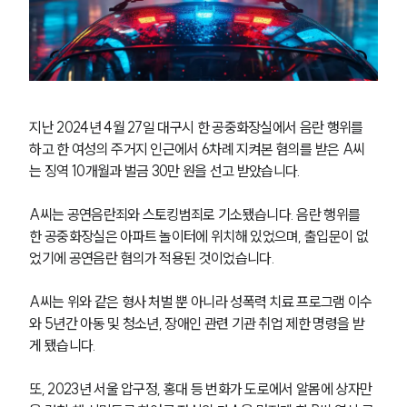
지난 2024년 4월 27일 대구시 한 공중화장실에서 음란 행위를 
하고 한 여성의 주거지 인근에서 6차례 지켜본 혐의를 받은 A씨
는 징역 10개월과 벌금 30만 원을 선고 받았습니다.
A씨는 공연음란죄와 스토킹범죄로 기소됐습니다. 음란 행위를 
한 공중화장실은 아파트 놀이터에 위치해 있었으며, 출입문이 없
었기에 공연음란 혐의가 적용된 것이었습니다.
팀소개
A씨는 위와 같은 형사 처벌 뿐 아니라 성폭력 치료 프로그램 이수
와 5년간 아동 및 청소년, 장애인 관련 기관 취업 제한 명령을 받
팀소개
대륜의 강점
게 됐습니다.
오시는 길
글로벌 파트너 로펌
또, 2023년 서울 압구정, 홍대 등 번화가 도로에서 알몸에 상자만
고객의 소리