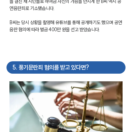
을 걸친 채 시민들로 하여금 자신의 가슴을 만지게 한 B씨 역시 공
통합검색
연음란죄로 기소됐습니다.
AI대륜
B씨는 당시 상황을 촬영해 유튜브를 통해 공개하기도 했으며 공연
업무사례
음란 혐의에 따라 벌금 400만 원을 선고 받았습니다.
주요 업무사례
사례분석/최신동향
법률정보
법률지식인
고객후기
5
.
풍기문란죄 혐의를 받고 있다면?
업무분야
성범죄대응부 업무
전체
구성원 소개