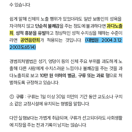
수 있습니다.
쉽게 말해 신체의 노출 행위가 있었더라도 일반 보통인의 성욕을 
자극하지 않고 
단순히 불쾌감
을 주는 정도에 불과하다면 
과다노출
죄
, 
성적 흥분을 유발
하고 정상적인 성적 수치심을 해하는 수준이
라면 
공연음란죄
가 적용되는 것입니다. 
(대법원 2004.3.12 
2003도6514)
경범죄처벌법은 성기, 엉덩이 등의 신체 주요 부위를 과도하게 노
출해 다른 사람에게 수치스러운 느낌이나 불쾌감을 주는 것을 과
다노출죄로 보고 
10만 원 이하의 벌금, 구류 또는 과료 형
으로 처
벌하도록 규정하고 있습니다.
① 구류 : 
구류는 1일 이상 30일 미만의 기간 동안 교도소나 구치
소 같은 교정시설에 유치되는 형벌을 말합니다.
다만 실형보다는 가볍게 취급되며, 구류가 선고되더라도 사회생활
에 지장을 주는 전과 기록이 남지는 않습니다.