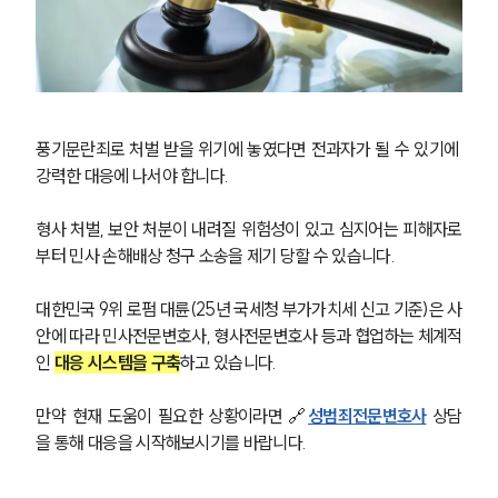
성범죄전문변호사
소식/자료
언론보도
공지사항
풍기문란죄로 처벌 받을 위기에 놓였다면 전과자가 될 수 있기에 
법률 블로그
강력한 대응에 나서야 합니다.
법률서식
뉴스레터/브로슈어
형사 처벌, 보안 처분이 내려질 위험성이 있고 심지어는 피해자로
세미나
부터 민사 손해배상 청구 소송을 제기 당할 수 있습니다.
대륜법률상담예약
대한민국 9위 로펌 대륜(25년 국세청 부가가치세 신고 기준)은 사
안에 따라 민사전문변호사, 형사전문변호사 등과 협업하는 체계적
대륜법률상담예약
인 
대응 시스템을 구축
하고 있습니다.
만약 현재 도움이 필요한 상황이라면 🔗
성범죄전문변호사
 상담
을 통해 대응을 시작해보시기를 바랍니다.