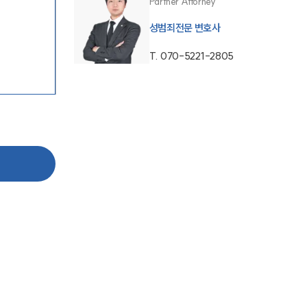
Partner Attorney
성범죄전문 변호사
T.
070-5221-2805
팀소개
팀소개
대륜의 강점
오시는 길
글로벌 파트너 로펌
고객의 소리
통합검색