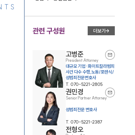
NTS
관련 구성원
더보기
고병준
President Attorney
대규모 기업·화이트칼라범죄
사건 다수 수행,노동/포렌식/
성범죄전문변호사
T.
070-5221-2805
권민경
Senior Partner Attorney
성범죄전문 변호사
T.
070-5221-2387
전형오