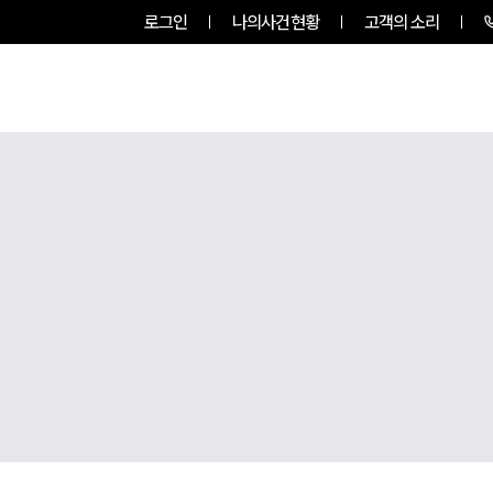
로그인
나의사건현황
고객의 소리
팀소개
업무사례
업무분야