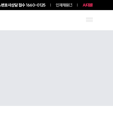
변호사상담 접수
1660-0125
인재채용
AI대륜
구성원 소개
소식/자료