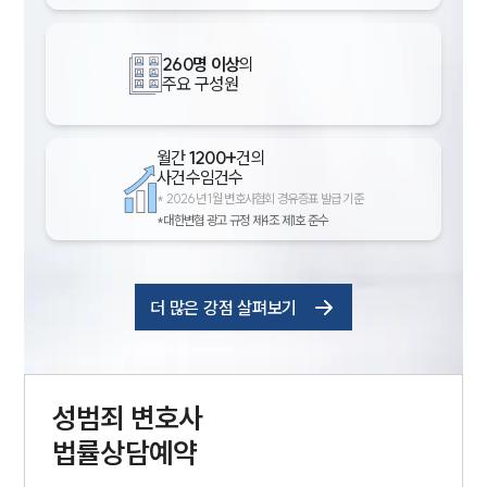
260명 이상
의
주요 구성원
월간
1200+
건의
사건수임건수
*
2026년 1월 변호사협회 경유증표 발급 기준
*대한변협 광고 규정 제4조 제1호 준수
더 많은 강점 살펴보기
성범죄
변호사
법률상담예약