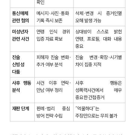
확인
통신매체 
메시지·사진·통화 
삭제·변경 시 증거인멸 
관련 혐의
기록 즉시 보존
오해 발생 가능
미성년자 
연령 인식 경위 
상대방이 스스로 밝힌 
관련 사건
입증 자료 확보
연령, 프로필, 대화 내용 
중요
진술 
피해자 진술 변화·
진술 변경·확장·시기별 
신빙성 
추가 여부 분석
차이 집중 지적
다툼
사후 행동 
사건 이후 연락·
사후 행동은 
분석
만남 여부 정리
성폭력사건에서 매우 
중요한 간접증거
재판 단계
판례·법리 중심 
“억울하다”는 
방어 전략 수립
주장만으로는 무죄 불가
팀소개