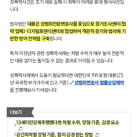
팀소개
성폭력사건은 초기 대응 실패 시 회복이 어려운 중대 형사사건입
대륜의 강점
니다.
오시는 길
글로벌 파트너 로펌
법무법인 
대륜은 성범죄전문변호사를 중심으로 증거조사센터(협
고객의 소리
력 업체)·디지털포렌식센터와 협업하여 객관적 증거와 법리에 기
통합검색
AI대륜
반한 방어 전략을 구축
합니다.
특히 미성년자 관련 성폭력사례는 처벌 수위가 매우 높아 전문적
업무사례
인 대응 없이는 돌이킬 수 없는 결과로 이어질 수 있습니다.
주요 업무사례
사례분석/최신동향
성폭력사례에서 도움이 필요하다면 대한민국 9위 로펌 대륜(25
법률정보
년 국세청 부가가치세 신고 기준) 🔗
성범죄변호사 법률상담예약
법률지식인
을 진행해보시기 바랍니다.
고객후기
더보기
업무분야
13세미만강제추행했다면 처벌 수위, 양형 기준, 감경 요소
성범죄대응부 업무
전체
강간죄처벌 양형 기준, 합의 감경 받는 방법