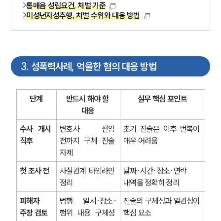
통매음 성립요건, 처벌 기준
미성년자성추행, 처벌 수위와 대응 방법
3
.
성폭력사례, 억울한 혐의 대응 방법
단계
반드시 해야 할 
실무 핵심 포인트
대응
수사 개시 
변호사 선임 
초기 진술은 이후 번복이 
직후
전까지 구체 진술 
매우 어려움
자제
첫 조사 전
사실관계 타임라인 
날짜·시간·장소·연락 
정리
내역을 정확히 정리
피해자 
범행 일시·장소·
진술의 구체성과 일관성이 
주장 검토
행위 내용 구체성 
핵심 요소