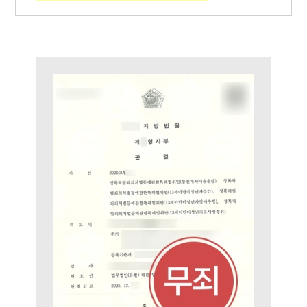
구성원 소개
성범죄전문변호사
소식/자료
언론보도
공지사항
법률 블로그
법률서식
뉴스레터/브로슈어
세미나
대륜법률상담예약
대륜법률상담예약