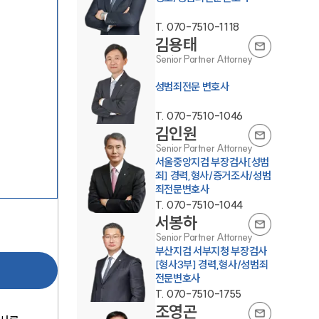
T.
070-7510-1118
김용태
Senior Partner Attorney
성범죄전문 변호사
T.
070-7510-1046
김인원
팀소개
Senior Partner Attorney
서울중앙지검 부장검사[성범
팀소개
죄] 경력,형사/증거조사/성범
죄전문변호사
대륜의 강점
T.
070-7510-1044
서봉하
오시는 길
Senior Partner Attorney
부산지검 서부지청 부장검사
글로벌 파트너 로펌
[형사3부] 경력,형사/성범죄
전문변호사
고객의 소리
T.
070-7510-1755
조영곤
통합검색