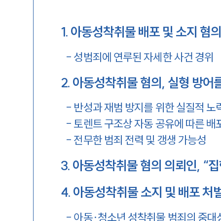
1
.
아동성착취물 배포 및 소지 혐
-
성범죄에 연루된 자세한 사건 경위
2
.
아동성착취물 혐의, 실형 방어를
-
반성과 재범 방지를 위한 실질적 노
-
토렌트 구조상 자동 공유에 따른 배
-
전무한 범죄 전력 및 갱생 가능성
3
.
아동성착취물 혐의 의뢰인, “
4
.
아동성착취물 소지 및 배포 처
-
아동·청소년 성착취물 범죄의 중대