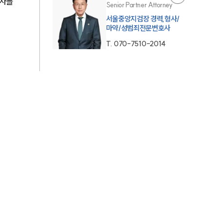
사를 
Senior Partner Attorney
AI대륜
서울중앙지검장 경력,형사/
마약/성범죄전문변호사
T.
070-7510-2014
업무사례
주요 업무사례
사례분석/최신동향
법률정보
법률지식인
고객후기
업무분야
성범죄대응부 업무