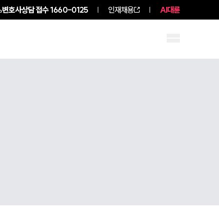
변호사상담 접수
1660-0125
인재채용
AI대륜
구성원 소개
소식/자료