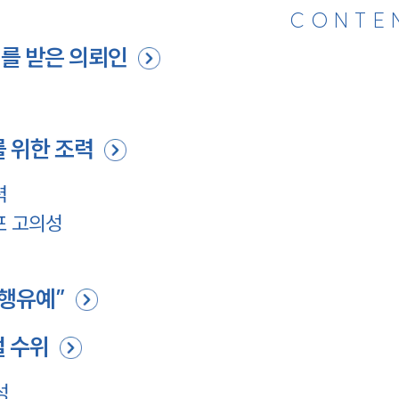
CONTE
의를 받은 의뢰인
 위한 조력
력
포 고의성
집행유예”
벌 수위
성