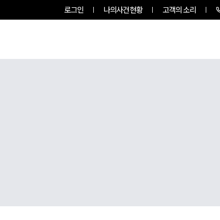
로그인
나의사건현황
고객의 소리
팀소개
업무사례
업무분야