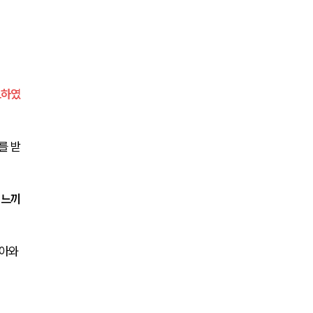
전체
구성원 소개
성범죄전문변호사
드하였
소식/자료
를 받
언론보도
 느끼
공지사항
법률 블로그
아와 
법률서식
뉴스레터/브로슈어