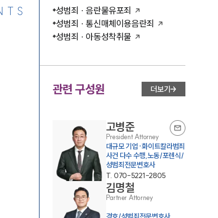
NTS
성범죄 · 음란물유포죄
성범죄 · 통신매체이용음란죄
성범죄 · 아동성착취물
관련 구성원
더보기
고병준
President Attorney
대규모 기업·화이트칼라범죄
사건 다수 수행,노동/포렌식/
성범죄전문변호사
T.
070-5221-2805
김명철
Partner Attorney
경호/성범죄전문변호사