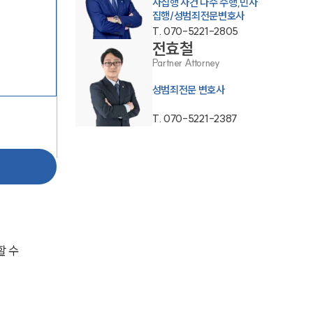
사집행 사건 다수 수행,민사
집행/성범죄전문변호사
T.
070-5221-2805
전효철
Partner Attorney
성범죄전문 변호사
T.
070-5221-2387
팀소개
팀소개
대륜의 강점
오시는 길
 수 
글로벌 파트너 로펌
고객의 소리
통합검색