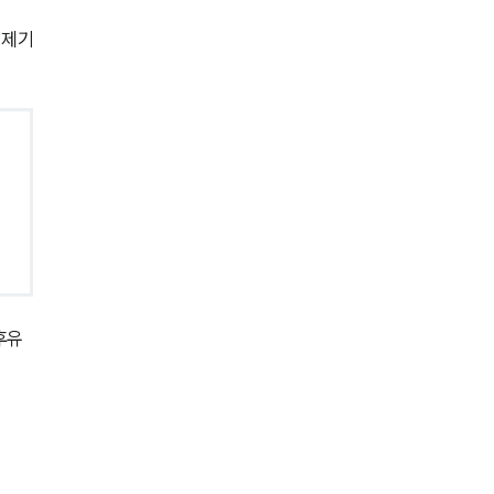
AI대륜
 제기
업무사례
주요 업무사례
사례분석/최신동향
법률정보
법률지식인
고객후기
후유
업무분야
성범죄대응부 업무