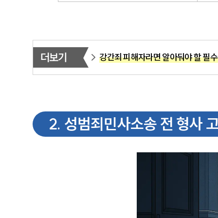
더보기
강간죄 피해자라면 알아둬야 할 필수
2
.
성범죄민사소송 전 형사 