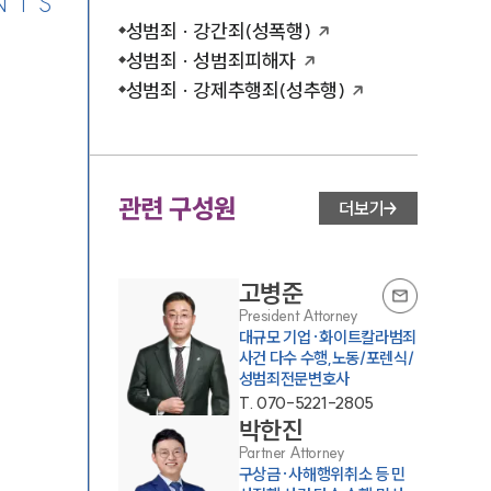
NTS
성범죄 · 강간죄(성폭행)
성범죄 · 성범죄피해자
성범죄 · 강제추행죄(성추행)
관련 구성원
더보기
고병준
President Attorney
대규모 기업·화이트칼라범죄
사건 다수 수행,노동/포렌식/
성범죄전문변호사
T.
070-5221-2805
박한진
Partner Attorney
구상금·사해행위취소 등 민