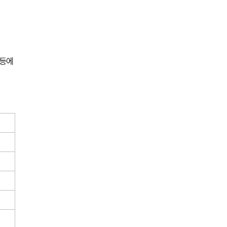
전체
구성원 소개
등에 
성범죄전문변호사
소식/자료
언론보도
공지사항
법률 블로그
법률서식
뉴스레터/브로슈어