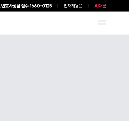
변호사상담 접수
1660-0125
인재채용
AI대륜
구성원 소개
소식/자료