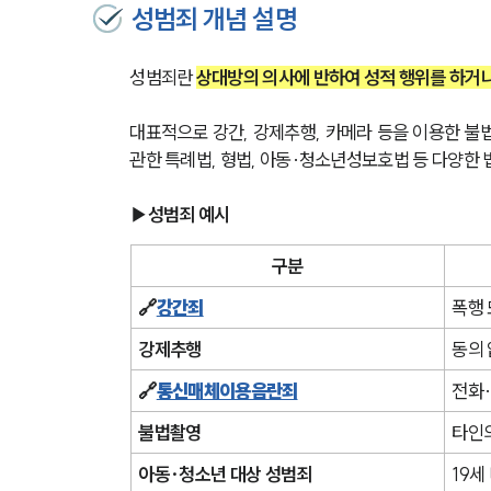
성범죄 개념 설명
성범죄란 
상대방의 의사에 반하여 성적 행위를 하거나
대표적으로 강간, 강제추행, 카메라 등을 이용한 불
관한 특례법, 형법, 아동·청소년성보호법 등 다양한 
▶성범죄 예시
구분
🔗
강간죄
폭행 
강제추행
동의 
🔗
통신매체이용음란죄
전화·
불법촬영
타인의
아동·청소년 대상 성범죄
19세