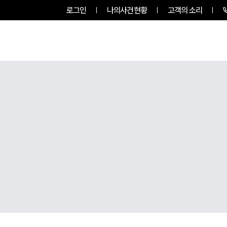
로그인
나의사건현황
고객의 소리
팀소개
업무사례
업무분야