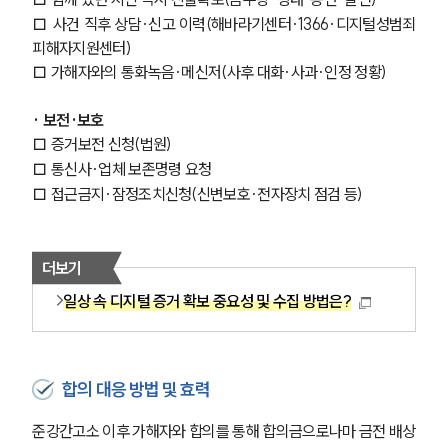
□ 사건 직후 상담·신고 이력(해바라기센터·1366·디지털성범죄
피해자지원센터)
□ 가해자와의 통화녹음·메신저(사후 대화·사과·인정 정황)
· 보전·보호
□ 증거보전 신청(법원) 
□ 통신사·업체 보존명령 요청
□ 접근금지·잠정조치신청(신변보호·전자장치 점검 등)
더보기
일상 속 디지털 증거 확보 중요성 및 수집 방법은?
합의 대응 방법 및 효력
준강간고소 이후 가해자와 합의를 통해 합의금으로나마 금전 배상