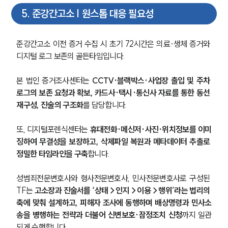
5
.
준강간고소 | 원스톱 대응 필요성
준강간고소 이전 증거 수집 시 초기 72시간은 의료·생체 증거와 
디지털 로그 보존의 골든타임입니다. 
본 법인 증거조사센터는 
CCTV·블랙박스·사업장 출입 및 주차 
로그의 보존 요청과 확보, 카드사·택시·통신사 자료를 통한 동선 
재구성, 진술의 구조화
를 담당합니다. 
또, 디지털포렌식센터는 
휴대전화·메신저·사진·위치정보를 이미
징하여 무결성을 보장하고, 삭제파일 복원과 메타데이터 추출로 
정밀한 타임라인을 구축
합니다.
성범죄전문변호사와 형사전문변호사, 민사전문변호사로 구성된 
TF는 
고소장과 진술서를 ‘상태→인지→이용→행위’라는 법리의 
축에 맞춰 설계하고, 피해자 조사에 동행하며 배상명령과 민사소
송을 병행하는 전략과 더불어 신변보호·잠정조치 신청
까지 일관
되게 수행합니다. 