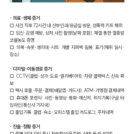
· 의료·생체 증거
□ 사건 직후 72시간 내 산부인과/응급실 방문, 성폭력 키트 채취
□ 임신·감염 예방, 상처 사진 촬영(날짜 포함), 채혈 통한 혈중알
코올농도 증명
□ 의복·속옷·생리대·시트: 개별 지퍼백 밀봉, 표기(채취 일시·
장소)
· 디지털·이동경로 증거
□ CCTV(클럽·상가·도로·엘리베이터), 차량 블랙박스 신속 확
보 
□ 택시 호출·주문·결제(배달앱·카드사), ATM·가맹점 결제내역
□ 휴대폰 포렌식: 사진·동영상·통화·메신저, 위치기록(구글 타
임라인/통신사 기지국)
□ 출입기록: 클럽·숙소·오피스텔 출입 카드로그, 주차내역
· 진술·정황 증거
□ 함께 있던 지인 즉시 진술확보(음주량·상태·동선·발언)