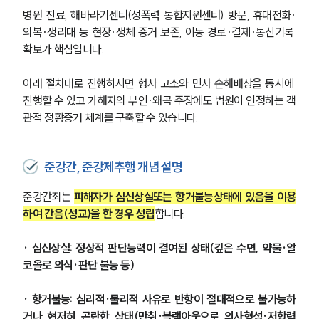
병원 진료, 해바라기센터(성폭력 통합지원센터) 방문, 휴대전화·
의복·생리대 등 현장·생체 증거 보존, 이동 경로·결제·통신기록 
확보가 핵심입니다. 
아래 절차대로 진행하시면 형사 고소와 민사 손해배상을 동시에 
진행할 수 있고 가해자의 부인·왜곡 주장에도 법원이 인정하는 객
관적 정황증거 체계를 구축할 수 있습니다.
준강간, 준강제추행 개념 설명
준강간죄는 
피해자가 심신상실또는 항거불능상태에 있음을 이용
하여 간음(성교)을 한 경우 성립
합니다.
· 심신상실
: 정상적 판단능력이 결여된 상태(깊은 수면, 약물·알
코올로 의식·판단 불능 등)
· 항거불능
: 심리적·물리적 사유로 반항이 절대적으로 불가능하
거나 현저히 곤란한 상태(만취·블랙아웃으로 의사형성·저항력