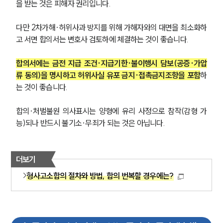
을 받는 것은 피해자 권리입니다. 
다만 2차가해·허위사과 방지를 위해 가해자와의 대면을 최소화하
고 서면 합의서는 변호사 검토하에 체결하는 것이 좋습니다.
합의서에는 금전 지급 조건·지급기한·불이행시 담보(공증·가압
류 동의)을 명시하고 허위사실 유포 금지·접촉금지조항을 포함
하
는 것이 좋습니다.
팀소개
합의·처벌불원 의사표시는 양형에 유리 사정으로 참작(감형 가
능)되나 반드시 불기소·무죄가 되는 것은 아닙니다.
팀소개
대륜의 강점
오시는 길
글로벌 파트너 로펌
더보기
고객의 소리
형사고소합의 절차와 방법, 합의 번복할 경우에는?
통합검색
AI대륜
업무사례