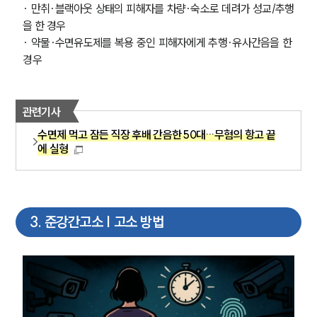
· 만취·블랙아웃 상태의 피해자를 차량·숙소로 데려가 성교/추행
을 한 경우
· 약물·수면유도제를 복용 중인 피해자에게 추행·유사간음을 한 
경우
관련기사
수면제 먹고 잠든 직장 후배 간음한 50대…무혐의 항고 끝
에 실형
3
.
준강간고소 | 고소 방법