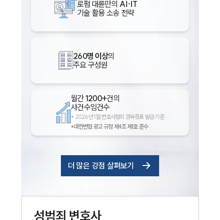
로펌 대륜만의
AI·IT
기술 활용 소송 전략
260명 이상
의
주요 구성원
월간
1200+
건의
사건수임건수
*
2026년 1월 변호사협회 경유증표 발급 기준
*대한변협 광고 규정 제4조 제1호 준수
더 많은 강점 살펴보기
성범죄
변호사