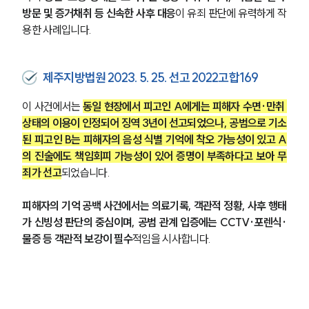
언론보도
방문 및 증거채취 등 신속한 사후 대응
이 유죄 판단에 유력하게 작
공지사항
용한 사례입니다.
법률 블로그
법률서식
뉴스레터/브로슈어
세미나
제주지방법원 2023. 5. 25. 선고 2022고합169
이 사건에서는 
동일 현장에서 피고인 A에게는 피해자 수면·만취 
대륜법률상담예약
상태의 이용이 인정되어 징역 3년이 선고되었으나, 공범으로 기소
된 피고인 B는 피해자의 음성 식별 기억에 착오 가능성이 있고 A
대륜법률상담예약
의 진술에도 책임회피 가능성이 있어 증명이 부족하다고 보아 무
죄가 선고
되었습니다. 
피해자의 기억 공백 사건에서는 의료기록, 객관적 정황, 사후 행태
가 신빙성 판단의 중심이며, 공범 관계 입증에는 CCTV·포렌식·
물증 등 객관적 보강이 필수
적임을 시사합니다.