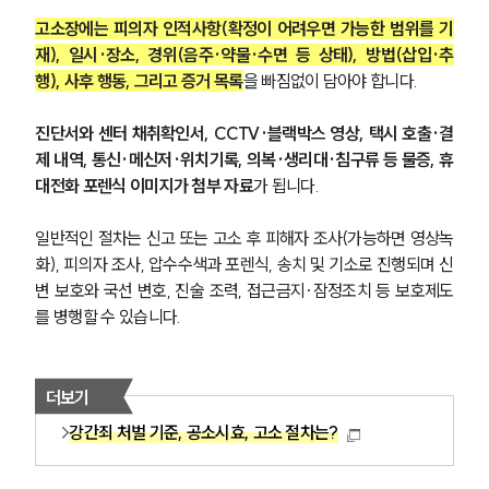
고소장에는 피의자 인적사항(확정이 어려우면 가능한 범위를 기
재), 일시·장소, 경위(음주·약물·수면 등 상태), 방법(삽입·추
행), 사후 행동, 그리고 증거 목록
을 빠짐없이 담아야 합니다. 
진단서와 센터 채취확인서, CCTV·블랙박스 영상, 택시 호출·결
제 내역, 통신·메신저·위치기록, 의복·생리대·침구류 등 물증, 휴
대전화 포렌식 이미지가 첨부 자료
가 됩니다. 
일반적인 절차는 신고 또는 고소 후 피해자 조사(가능하면 영상녹
화), 피의자 조사, 압수수색과 포렌식, 송치 및 기소로 진행되며 신
변 보호와 국선 변호, 진술 조력, 접근금지·잠정조치 등 보호제도
를 병행할 수 있습니다.
더보기
강간죄 처벌 기준, 공소시효, 고소 절차는?