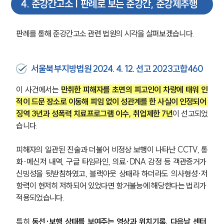
4
.
준강간고소 | 판례로 보는 준강간, 준강제추행
주요 업무사례
사례분석/최신동향
판례를 통해 준강간고소 관련 법원의 시각을 살펴보겠습니다.
법률정보
법률지식인
고객후기
서울북부지방법원 2024. 4. 12. 선고 2023고합460
업무분야
이 사건에서는 
만취한 피해자를 초면의 피고인이 차량에 태워 인
적이 드문 장소로 이동해 피임 없이 성관계를 한 사실이 인정되어 
성범죄대응부 업무
징역 3년과 성폭력 치료프로그램 이수, 취업제한 7년
이 선고되었
전체
습니다. 
피해자의 일관된 진술과 더불어 비정상 보행이 나타난 CCTV, 통
구성원 소개
화·메신저 내역, 구글 타임라인, 의료·DNA 감정 등 객관증거가 
성범죄전문변호사
신빙성을 뒷받침하였고, 블랙아웃 상태라 하더라도 의사형성·저
항력이 현저히 저하되어 있었다면 항거불능에 해당한다는 법리가 
적용되었습니다.
소식/자료
특히 
동선·보행 상태를 보여주는 영상과 위치기록, 다음날 센터 