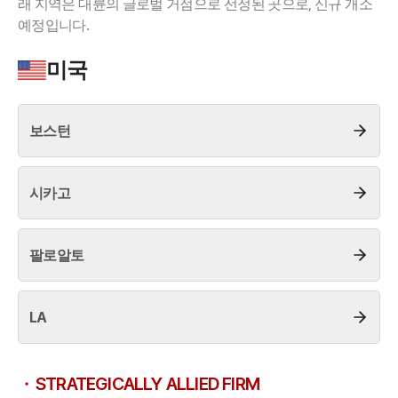
래 지역은 대륜의 글로벌 거점으로 선정된 곳으로, 신규 개소
예정입니다.
업무사례
미국
주요 업무사례
사례분석/최신동향
법률정보
보스턴
법률지식인
고객후기
시카고
업무분야
성범죄대응부 업무
팔로알토
전체
LA
구성원 소개
성범죄전문변호사
STRATEGICALLY ALLIED FIRM