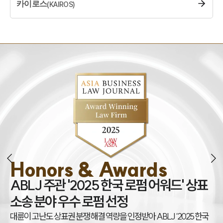
카이로스
(
KAIROS
)
Honors & Awards
조
ABLJ 주관 '2025 한국 로펌 어워드' 상표
권
소송 분야 우수 로펌 선정
대
대륜이 고난도 상표권 분쟁 해결 역량을 인정받아 ABLJ ‘2025 한국
아