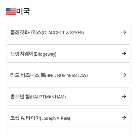
소식/자료
미국
언론보도
공지사항
클래깃&사익스
(
CLAGGETT & SYKES
법률 블로그
)
법률서식
뉴스레터/브로슈어
세미나
브릿지웨이
(
Bridgeway
)
대륜법률상담예약
리드 비즈니스 로
(
REED BUSINESS LAW
)
대륜법률상담예약
홉트먼 햄
(
HAUPTMAN HAM
)
조셉 A. 라이아
(
Joseph A. Raia
)