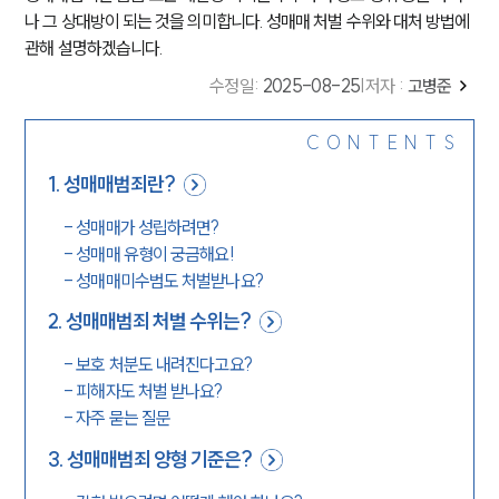
나 그 상대방이 되는 것을 의미합니다. 성매매 처벌 수위와 대처 방법에
관해 설명하겠습니다.
수정일
:
2025-08-25
|
저자 :
고병준
CONTENTS
1
.
성매매범죄란?
-
성매매가 성립하려면?
-
성매매 유형이 궁금해요!
-
성매매미수범도 처벌받나요?
2
.
성매매범죄 처벌 수위는?
-
보호 처분도 내려진다고요?
-
피해자도 처벌 받나요?
-
자주 묻는 질문
3
.
성매매범죄 양형 기준은?