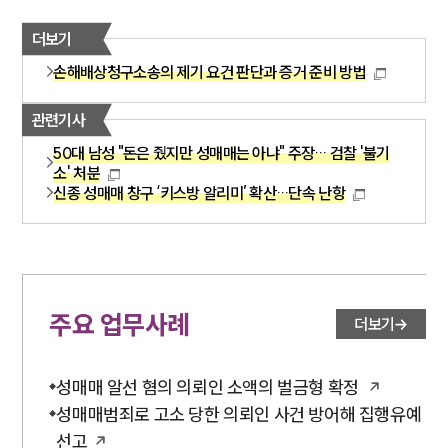
더보기
손해배상청구소송의 제기 요건 판단과 증거 준비 방법
관련기사
50대 남성 "돈은 줬지만 성매매는 아냐" 주장… 검찰 '불기
소' 처분
신종 성매매 창구 ‘키스방 알리미’ 확산…단속 난항
주요 업무사례
더보기
성매매 알선 혐의 의뢰인 소액의 벌금형 확정
성매매범죄로 고소 당한 의뢰인 사건 방어해 집행유예
선고