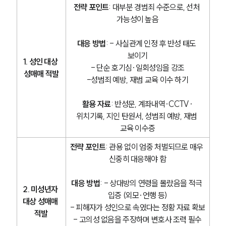
전략 포인트
: 대부분 경범죄 수준으로, 선처 
가능성이 높음
대응 방법
: - 사실관계 인정 후 반성 태도 
보이기
1. 성인 대상 
- 단순 호기심·일회성임을 강조
성매매 적발
-성범죄 예방, 재범 교육 이수 하기
활용 자료
: 반성문, 계좌내역·CCTV·
위치기록, 지인 탄원서, 성범죄 예방, 재범 
교육 이수증
전략 포인트
: 관용 없이 엄중 처벌되므로 매우 
신중히 대응해야 함
대응 방법
: - 상대방의 연령을 몰랐음을 적극 
2. 미성년자 
입증 (외모·언행 등)
대상 성매매 
- 피해자가 성인으로 속였다는 정황 자료 확보
적발
- 고의성 없음을 주장하며 변호사 조력 필수