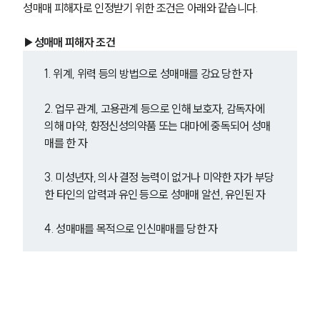
성매매 피해자로 인정받기 위한 조건은 아래와 같습니다.
성범죄전문변호사
▶성매매 피해자 조건
소식/자료
1. 위계, 위력 등의 방법으로 성매매를 강요 당한 자
언론보도
2. 업무 관계, 고용관계 등으로 인해 보호자, 감독자에 
공지사항
의해 마약, 향정신성의약품 또는 대마에 중독되어 성매
법률 블로그
매를 한 자
법률서식
뉴스레터/브로슈어
세미나
3. 미성년자, 의사 결정 능력이 없거나 미약한 자가 부당
한 타인의 압력과 유인 등으로 성매매 알선, 유인된 자
대륜법률상담예약
4. 성매매를 목적으로 인신매매를 당한 자
대륜법률상담예약