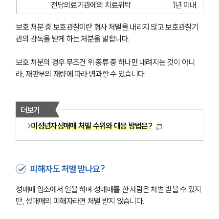
글로벌 파트너 로펌
전담의료기관에의 치료위탁
1년 이내
고객의 소리
통합검색
보호 처분 중 보호관찰이란 형사 처벌을 내리지 않고 보호관찰기
AI대륜
관의 감독을 받게 하는 처분을 말합니다.
업무사례
보호 처분의 경우 무조건 위 종류 중 하나만 내려지는 것이 아니
라, 재판부의 재량에 따라 병과할 수 있습니다.
주요 업무사례
사례분석/최신동향
법률정보
더보기
법률지식인
고객후기
미성년자성매매 처벌 수위와 대응 방법은?
업무분야
피해자도 처벌 받나요?
성범죄대응부 업무
전체
성매매 업소에서 일을 하며 성매매를 한 사람은 처벌 받을 수 있지
만, 성매매의 피해자라면 처벌 받지 않습니다. 
구성원 소개