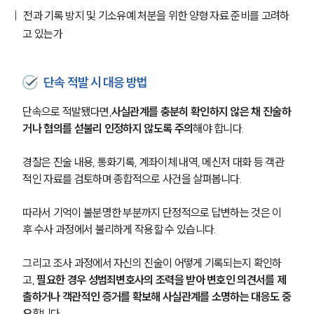
글로벌 파트너 로펌
전과 기록 방지 및 기소유예 처분을 위한 양형 자료 준비를 고려하
고객의 소리
고 있는가
통합검색
AI대륜
단속 적발 시 대응 방법
업무사례
단속으로 적발됐다면,
사실관계를 충분히 확인하지 않은 채 진술하
주요 업무사례
거나 혐의를 섣불리 인정하지 않도록 주의
해야 합니다.
사례분석/최신동향
법률정보
법률지식인
경찰은 진술 내용, 통화기록, 계좌이체 내역, 메신저 대화 등 객관
고객후기
적인 자료를 검토하며 종합적으로 사건을 살펴봅니다.
따라서 기억이 불분명한 부분까지 단정적으로 답변하는 것은 이
업무분야
후 수사 과정에서 불리하게 작용할 수 있습니다.
성범죄대응부 업무
그리고 조사 과정에서 자신의 진술이 어떻게 기록되는지 확인하
전체
고, 
필요한 경우 성범죄변호사의 조력을 받아 변호인 의견서를 제
출하거나 객관적인 증거를 확보해 사실관계를 소명하는 대응도 중
구성원 소개
요
합니다.