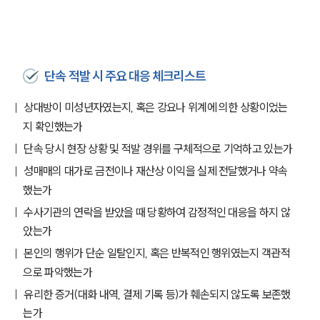
단속 적발 시 주요 대응 체크리스트
상대방이 미성년자였는지, 혹은 강요나 위계에 의한 상황이었는
지 확인했는가
단속 당시 현장 상황 및 적발 경위를 구체적으로 기억하고 있는가
성매매의 대가로 금전이나 재산상 이익을 실제 전달했거나 약속
했는가
수사기관의 연락을 받았을 때 당황하여 감정적인 대응을 하지 않
았는가
팀소개
본인의 행위가 단순 일탈인지, 혹은 반복적인 행위였는지 객관적
으로 파악했는가
팀소개
유리한 증거(대화 내역, 결제 기록 등)가 훼손되지 않도록 보존했
대륜의 강점
오시는 길
는가