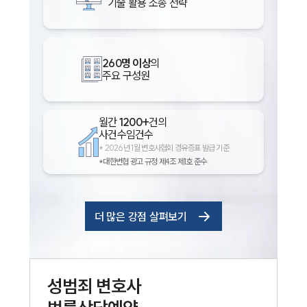
기술 활용 소송 전략
260명 이상
의
주요 구성원
월간
1200+
건의
사건수임건수
*
2026년 1월 변호사협회 경유증표 발급 기준
*대한변협 광고 규정 제4조 제1호 준수
더 많은 강점 살펴보기
성범죄
변호사