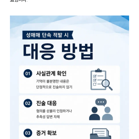
성범죄전문변호사
소식/자료
언론보도
공지사항
법률 블로그
법률서식
뉴스레터/브로슈어
세미나
대륜법률상담예약
대륜법률상담예약