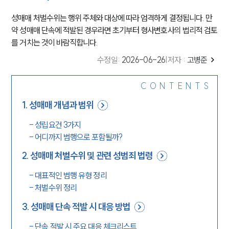
성매매 처벌수위는 행위 주체와 대상에 따라 엄격하게 결정됩니다. 만
약 성매매 단속에 적발된 경우라면 초기부터 형사변호사의 법리적 검토
를 거치는 것이 바람직합니다.
수정일
:
2026-06-26
|
저자 :
고병준
CONTENTS
1
.
성매매 개념과 범위
-
성립요건 3가지
-
어디까지 범행으로 포함될까?
2
.
성매매 처벌수위 및 관련 성범죄 법령
-
대표적인 범행 유형 정리
-
처벌수위 정리
3
.
성매매 단속 적발 시 대응 방법
-
단속 적발 시 주요 대응 체크리스트