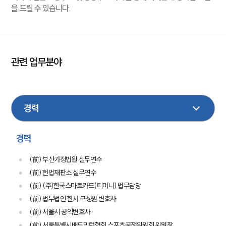
을 드릴 수 있습니다.
관련 업무분야
민사
형사
금융
부동산
성범죄
학교폭력
음주교통사고
손해배상
건설
기업법무
국제통상
이혼
회생파산
경력
엔터테인먼트
스포츠
보험
채권추심
(前) 부산가정법원 실무연수
(前) 헌법재판소 실무연수
(前) (주)한국스마트카드(티머니) 법무담당
(前) 법무법인 한서 구성원 변호사
(前) 서울시 공익변호사
(前) 서울특별시배드민턴협회 스포츠공정위원회 위원장