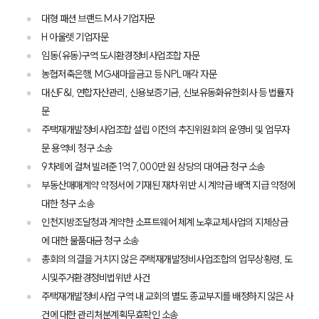
대형 패션 브랜드 M사 기업자문
H 아울렛 기업자문
임동(유동)구역 도시환경정비사업조합 자문
농협저축은행, MG새마을금고 등 NPL매각 자문
대신F&I, 연합자산관리, 신용보증기금, 신보유동화유한회사 등 법률자
문
주택재개발정비사업조합 설립 이전의 추진위원회의 운영비 및 업무자
문 용역비 청구 소송
9차례에 걸쳐 빌려준 1억 7,000만 원 상당의 대여금 청구 소송
부동산매매계약 약정서에 기재된 재차 위반 시 계약금 배액 지급 약정에
대한 청구 소송
인천지방조달청과 계약한 소프트웨어 체계 노후교체사업의 지체상금
에 대한 물품대금 청구 소송
총회의 의결을 거치지 않은 주택재개발정비사업조합의 업무상횡령, 도
시및주거환경정비법위반 사건
주택재개발정비사업 구역 내 교회의 별도 종교부지를 배정하지 않은 사
건에 대한 관리처분계획무효확인 소송