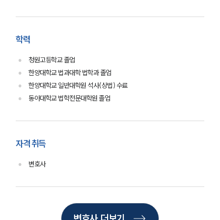
고객후기
업무분야
학력
성범죄대응부 업무
청원고등학교 졸업
전체
한양대학교 법과대학 법학과 졸업
한양대학교 일반대학원 석사(상법) 수료
동아대학교 법학전문대학원 졸업
구성원 소개
성범죄전문변호사
자격 취득
소식/자료
변호사
언론보도
공지사항
법률 블로그
법률서식
뉴스레터/브로슈어
변호사 더보기