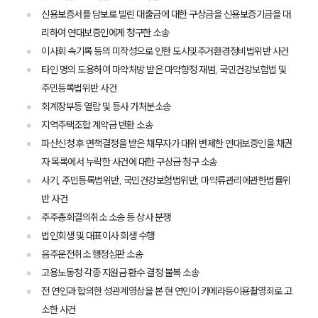
신용보증서를 담보로 빌린 대출금에 대한 구상금을 신용보증기금을 대
리하여 연대보증인에게 청구한 소송
이사회 속기록 등의 미작성으로 인한 도시및주거환경정비법위반 사건
타인 명의 도용하여 마약처방 받은 마약향정 재범, 국민건강보험법 및
팀소개
주민등록법위반 사건
회계장부등 열람 및 등사 가처분소송
팀소개
대륜의 강점
지역주택조합 계약금 반환 소송
오시는 길
파산신청 후 면책결정을 받은 채무자가 대위 변제한 연대보증인을 채권
글로벌 파트너 로펌
자 목록에서 누락한 사건에 대한 구상금 청구 소송
고객의 소리
사기, 주민등록법위반, 국민건강보험법위반, 마약류관리에관한법률위
통합검색
AI대륜
반 사건
주주총회결의취소 소송 등 상사 분쟁
법인회생 및 대표이사 회생 수행
업무사례
음주운전취소 행정심판 소송
주요 업무사례
고용노동청 각종 지원금 환수 결정 불복 소송
사례분석/최신동향
전 연인과 합의한 성관계영상을 본 현 연인이 카메라등이용촬영죄로 고
법률정보
소한 사건
법률지식인