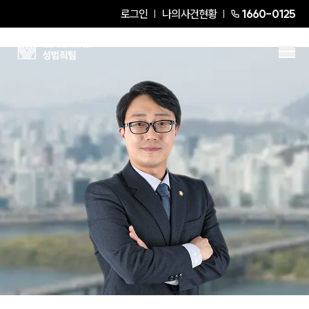
로그인
나의사건현황
1660-0125
전효철
Partner Attorney