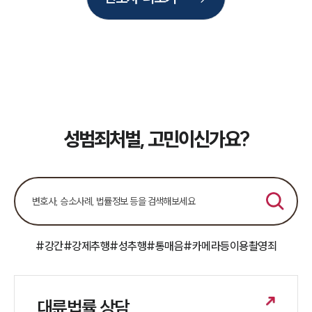
세미나
대륜법률상담예약
대륜법률상담예약
성범죄처벌, 고민이신가요?
#강간
#강제추행
#성추행
#통매음
#카메라등이용촬영죄
대륜법률 상담