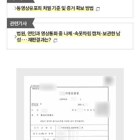
주요 업무사례
사례분석/최신동향
동영상유포죄 처벌 기준 및 증거 확보 방법
법률정보
법률지식인
관련기사
고객후기
법원, 연인과 영상통화 중 나체·속옷차림 캡쳐·보관한 남
성···재판결과는?
업무분야
성범죄대응부 업무
전체
구성원 소개
성범죄전문변호사
소식/자료
언론보도
공지사항