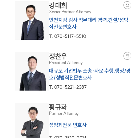
강대희
Senior Partner Attorney
인천지검 검사 직무대리 경력,건설/성범
죄전문변호사
T.
070-5117-5510
정찬우
President Attorney
대규모 기업법무 소송·자문 수행,행정/경
호/성범죄전문변호사
T.
070-5221-2387
황규화
Partner Attorney
성범죄전문 변호사
T.
070-7510-2016