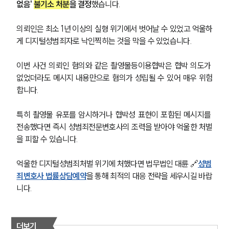
없음' 
불기소 처분
을 결정
했습니다.
의뢰인은 최소 1년 이상의 실형 위기에서 벗어날 수 있었고 억울하
게 디지털성범죄자로 낙인찍히는 것을 막을 수 있었습니다.
이번 사건 의뢰인 혐의와 같은 촬영물등이용협박은 협박 의도가 
없었더라도 메시지 내용만으로 혐의가 성립될 수 있어 매우 위험
합니다.
팀소개
팀소개
특히 촬영물 유포를 암시하거나 협박성 표현이 포함된 메시지를 
대륜의 강점
전송했다면 즉시 성범죄전문변호사의 조력을 받아야 억울한 처벌
오시는 길
을 피할 수 있습니다.
글로벌 파트너 로펌
고객의 소리
억울한 디지털성범죄처벌 위기에 처했다면 법무법인 대륜 🔗
성범
통합검색
죄변호사 법률상담예약
을 통해 최적의 대응 전략을 세우시길 바랍
AI대륜
니다.
업무사례
더보기