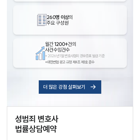
260명 이상
의
주요 구성원
월간
1200+
건의
사건수임건수
*
2026년 1월 변호사협회 경유증표 발급 기준
*대한변협 광고 규정 제4조 제1호 준수
더 많은 강점 살펴보기
성범죄
변호사
법률상담예약