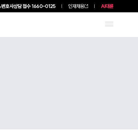
변호사상담 접수
1660-0125
인재채용
AI대륜
구성원 소개
소식/자료