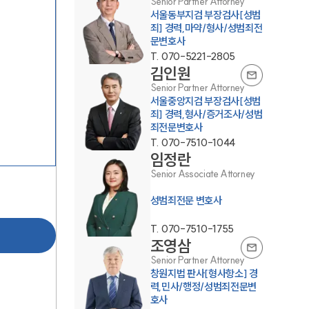
Senior Partner Attorney
서울동부지검 부장검사[성범
죄] 경력,마약/형사/성범죄전
문변호사
T.
070-5221-2805
김인원
Senior Partner Attorney
서울중앙지검 부장검사[성범
죄] 경력,형사/증거조사/성범
죄전문변호사
팀소개
T.
070-7510-1044
임정란
팀소개
Senior Associate Attorney
대륜의 강점
성범죄전문 변호사
오시는 길
T.
070-7510-1755
조영삼
글로벌 파트너 로펌
Senior Partner Attorney
창원지법 판사[형사항소] 경
고객의 소리
력,민사/행정/성범죄전문변
호사
통합검색