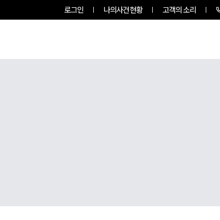
로그인
나의사건현황
고객의 소리
팀소개
업무사례
업무분야