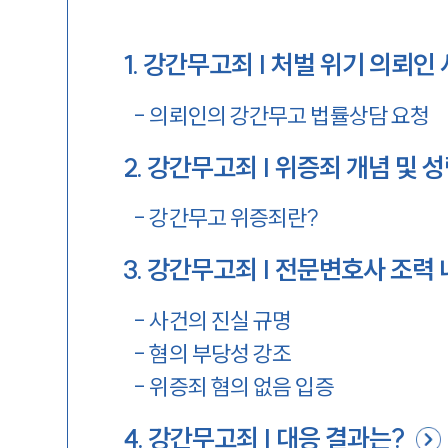
1
.
강간무고죄 | 처벌 위기 의뢰인
-
의뢰인의 강간무고 법률상담 요청
2
.
강간무고죄 | 위증죄 개념 및 
-
강간무고 위증죄란?
3
.
강간무고죄 | 전문변호사 조력 
-
사건의 진실 규명
-
혐의 부당성 강조
-
위증죄 혐의 없음 입증
4
.
강간무고죄 | 대응 결과는?