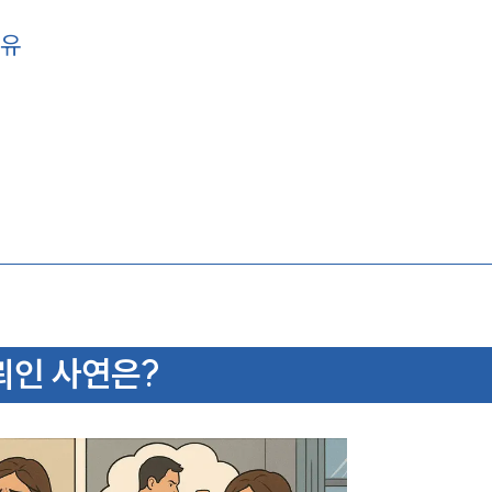
이유
뢰인 사연은?