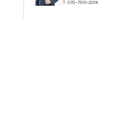
T.
070-7510-2014
AI대륜
업무사례
주요 업무사례
사례분석/최신동향
법률정보
법률지식인
고객후기
업무분야
성범죄대응부 업무