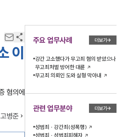
주요 업무사례
더보기
소 이
강간 고소했다가 무고죄 혐의 받았으나
무고죄처벌 방어한 대륜
무고죄 의뢰인 도와 실형 막아내
증 혐의에
관련 업무분야
더보기
고병준
성범죄 · 강간죄(성폭행)
성범죄 · 성범죄피해자