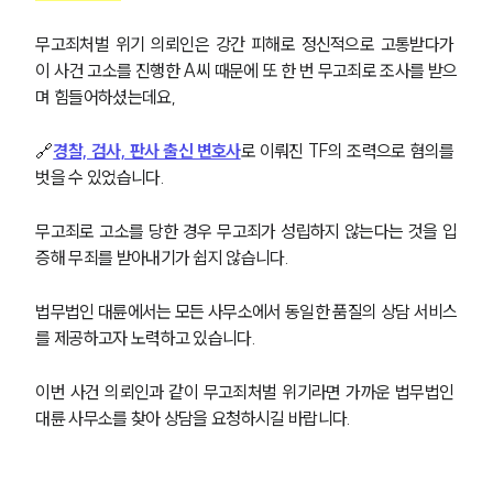
무고죄처벌 위기 의뢰인은 강간 피해로 정신적으로 고통받다가 
이 사건 고소를 진행한 A씨 때문에 또 한 번 무고죄로 조사를 받으
며 힘들어하셨는데요,
🔗
경찰, 검사, 판사 출신 변호사
로 이뤄진 TF의 조력으로 혐의를 
벗을 수 있었습니다.
팀소개
무고죄로 고소를 당한 경우 무고죄가 성립하지 않는다는 것을 입
증해 무죄를 받아내기가 쉽지 않습니다.
팀소개
대륜의 강점
법무법인 대륜에서는 모든 사무소에서 동일한 품질의 상담 서비스
오시는 길
글로벌 파트너 로펌
를 제공하고자 노력하고 있습니다.
고객의 소리
통합검색
이번 사건 의뢰인과 같이 무고죄처벌 위기라면 가까운 법무법인 
AI대륜
대륜 사무소를 찾아 상담을 요청하시길 바랍니다.
업무사례