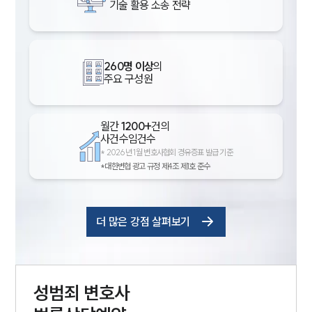
기술 활용 소송 전략
260명 이상
의
주요 구성원
월간
1200+
건의
사건수임건수
*
2026년 1월 변호사협회 경유증표 발급 기준
*대한변협 광고 규정 제4조 제1호 준수
더 많은 강점 살펴보기
성범죄
변호사