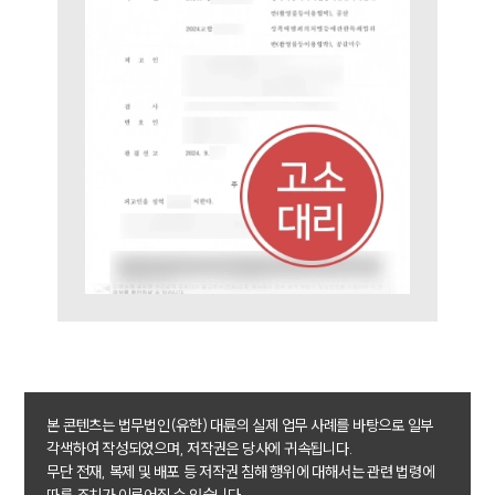
AI대륜
업무사례
주요 업무사례
사례분석/최신동향
법률정보
법률지식인
고객후기
업무분야
성범죄대응부 업무
전체
구성원 소개
본 콘텐츠는 법무법인(유한) 대륜의 실제 업무 사례를 바탕으로 일부
각색하여 작성되었으며, 저작권은 당사에 귀속됩니다.
성범죄전문변호사
무단 전재, 복제 및 배포 등 저작권 침해 행위에 대해서는 관련 법령에