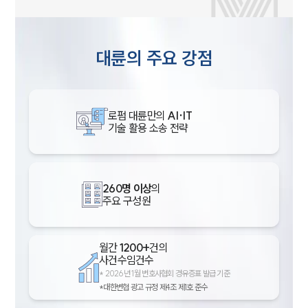
대륜의 주요 강점
로펌 대륜만의
AI·IT
기술 활용 소송 전략
260명 이상
의
주요 구성원
월간
1200+
건의
사건수임건수
*
2026년 1월 변호사협회 경유증표 발급 기준
*대한변협 광고 규정 제4조 제1호 준수