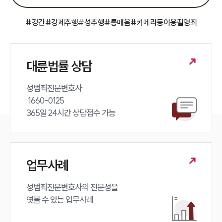
#강간
#강제추행
#성추행
#통매음
#카메라등이용촬영죄
대륜법률 상담
성범죄전문변호사 

 1660-0125 

365일 24시간 상담접수 가능
업무사례
성범죄전문변호사의 전문성을 

엿볼 수 있는 업무사례