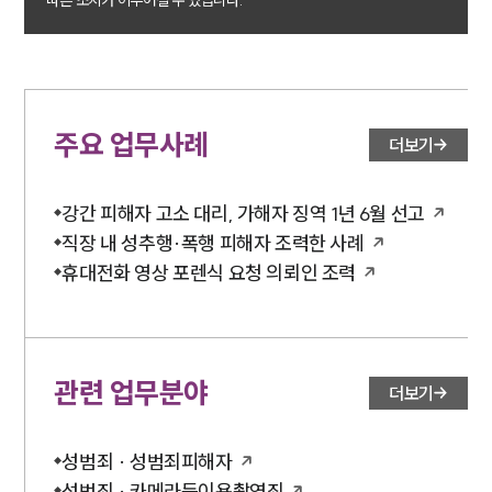
따른 조치가 이루어질 수 있습니다.
소식/자료
언론보도
공지사항
법률 블로그
주요 업무사례
더보기
법률서식
뉴스레터/브로슈어
세미나
강간 피해자 고소 대리, 가해자 징역 1년 6월 선고
직장 내 성추행·폭행 피해자 조력한 사례
휴대전화 영상 포렌식 요청 의뢰인 조력
대륜법률상담예약
대륜법률상담예약
관련 업무분야
더보기
성범죄 · 성범죄피해자
성범죄 · 카메라등이용촬영죄