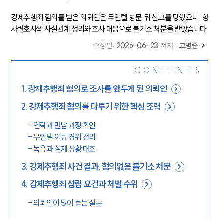
강제추행죄 혐의를 받은 의뢰인은 무인텔 방문 뒤 신고를 당했으나, 형
사변호사의 사실관계 정리와 조사 대응으로 불기소 처분을 받았습니다.
수정일
:
2026-06-23
|
저자 :
고병준
CONTENTS
1
.
강제추행죄 혐의로 조사를 앞두게 된 의뢰인
2
.
강제추행죄 혐의를 다투기 위한 핵심 조력
-
연락과 만남 과정 확인
-
무인텔 이동 경위 정리
-
녹음과 실제 상황 대조
3
.
강제추행죄 사건 결과, 혐의없음 불기소 처분
4
.
강제추행죄 성립 요건과 처벌 수위
-
의뢰인이 많이 묻는 질문