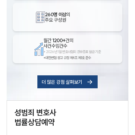
260명 이상
의
주요 구성원
월간
1200+
건의
사건수임건수
*
2026년 1월 변호사협회 경유증표 발급 기준
*대한변협 광고 규정 제4조 제1호 준수
더 많은 강점 살펴보기
성범죄
변호사
법률상담예약