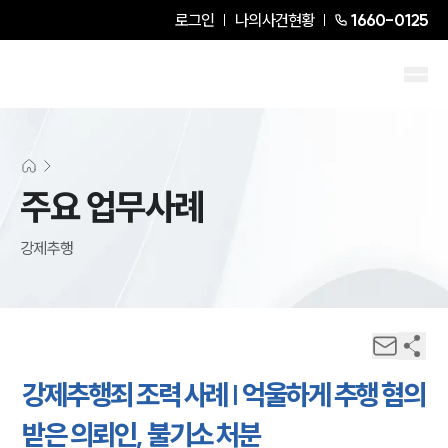
로그인
나의사건현황
1660-0125
주요 업무사례
강제추행
강제추행죄 조력 사례 | 억울하게 추행 혐의
받은 의뢰인, 불기소 처분