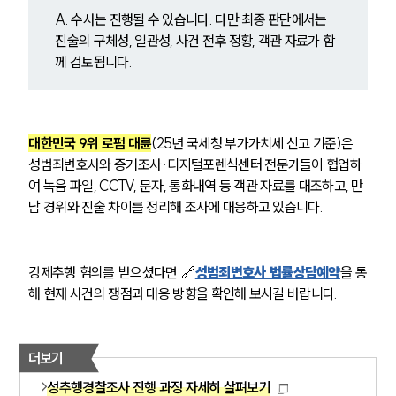
A. 수사는 진행될 수 있습니다. 다만 최종 판단에서는 
진술의 구체성, 일관성, 사건 전후 정황, 객관 자료가 함
께 검토됩니다.
대한민국 9위 로펌 대륜
(25년 국세청 부가가치세 신고 기준)은 
팀소개
성범죄변호사와 증거조사·디지털포렌식센터 전문가들이 협업하
여 녹음 파일, CCTV, 문자, 통화내역 등 객관 자료를 대조하고, 만
팀소개
남 경위와 진술 차이를 정리해 조사에 대응하고 있습니다.
대륜의 강점
오시는 길
글로벌 파트너 로펌
고객의 소리
강제추행 혐의를 받으셨다면 🔗
성범죄변호사 법률상담예약
을 통
통합검색
해 현재 사건의 쟁점과 대응 방향을 확인해 보시길 바랍니다.
AI대륜
업무사례
더보기
성추행경찰조사 진행 과정 자세히 살펴보기
주요 업무사례