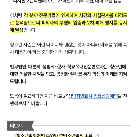
· 디지털포렌식센터
: CCTV·메신저 기록 복원, 대화 흐름 검증
팀소개
이처럼 
각 분야 전문가들이 연계하여 사건의 사실관계를 다각도
로 분석함으로써 피의자의 무혐의 입증과 2차 피해 방지를 동시
팀소개
에 달성
합니다.
대륜의 강점
오시는 길
청소년 사건은 어린 나이니까 괜찮은 것이 아니라 미래를 위해 즉
글로벌 파트너 로펌
고객의 소리
시 대응해야 하는 중대한 법적 상황입니다.
통합검색
AI대륜
법무법인 대륜의 성범죄·형사·학교폭력전문변호사는 청소년에 
대한 억울한 처벌을 막고, 공정한 절차를 통해 학생의 미래를 지켜
업무사례
드립니다.
주요 업무사례
도움이 필요하다면 지금 바로 🔗
성범죄변호사 법률상담예약
을 진
사례분석/최신동향
행해보시기 바랍니다.
법률정보
법률지식인
고객후기
더보기
청소년범죄처벌 수위와 촉법소년범죄 종류