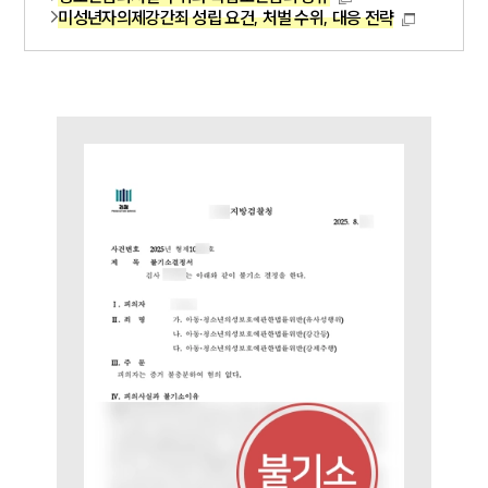
업무분야
미성년자의제강간죄 성립 요건, 처벌 수위, 대응 전략
성범죄대응부 업무
전체
구성원 소개
성범죄전문변호사
소식/자료
언론보도
공지사항
법률 블로그
법률서식
뉴스레터/브로슈어
세미나