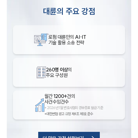
대륜의 주요 강점
로펌 대륜만의
AI·IT
기술 활용 소송 전략
260명 이상
의
주요 구성원
월간
1200+
건의
사건수임건수
*
2026년 1월 변호사협회 경유증표 발급 기준
*대한변협 광고 규정 제4조 제1호 준수