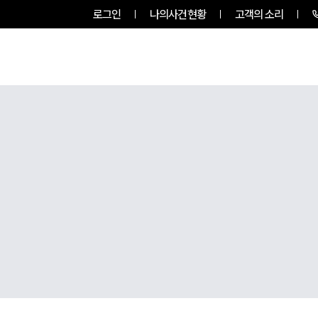
로그인
나의사건현황
고객의 소리
팀소개
업무사례
업무분야