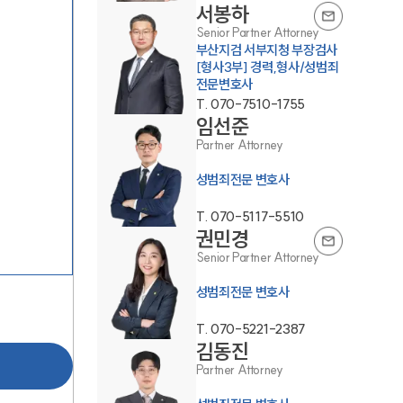
서봉하
Senior Partner Attorney
부산지검 서부지청 부장검사
[형사3부] 경력,형사/성범죄
전문변호사
T.
070-7510-1755
임선준
Partner Attorney
팀소개
성범죄전문 변호사
팀소개
T.
070-5117-5510
권민경
대륜의 강점
Senior Partner Attorney
오시는 길
성범죄전문 변호사
글로벌 파트너 로펌
T.
070-5221-2387
김동진
고객의 소리
Partner Attorney
통합검색