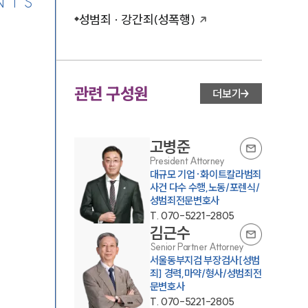
NTS
성범죄 · 강간죄(성폭행)
관련 구성원
더보기
고병준
President Attorney
대규모 기업·화이트칼라범죄
사건 다수 수행,노동/포렌식/
성범죄전문변호사
T.
070-5221-2805
김근수
Senior Partner Attorney
서울동부지검 부장검사[성범
죄] 경력,마약/형사/성범죄전
문변호사
T.
070-5221-2805