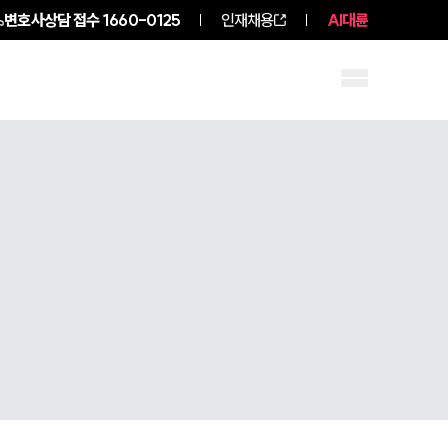
변호사상담 접수
1660-0125
인재채용
AI대륜
구성원 소개
소식/자료