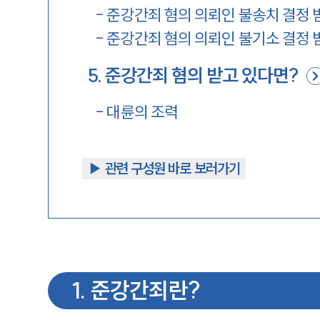
-
준강간죄 혐의 의뢰인 불송치 결정 
-
준강간죄 혐의 의뢰인 불기소 결정 
5
.
준강간죄 혐의 받고 있다면?
-
대륜의 조력
▶︎ 관련 구성원 바로 보러가기
1
.
준강간죄란?