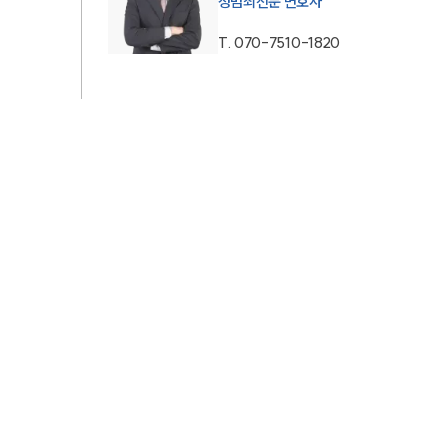
성범죄전문 변호사
AI대륜
T.
070-7510-1820
업무사례
주요 업무사례
사례분석/최신동향
법률정보
법률지식인
고객후기
업무분야
성범죄대응부 업무