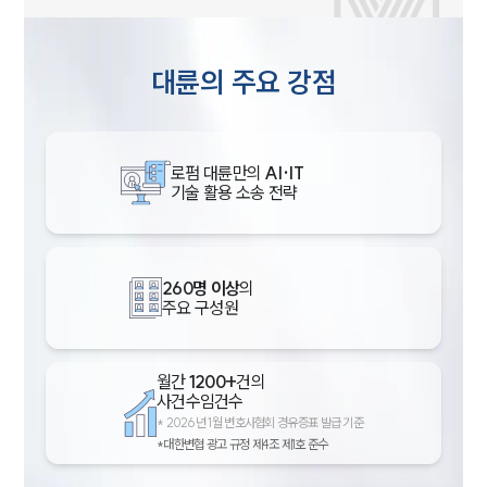
대륜의 주요 강점
로펌 대륜만의
AI·IT
기술 활용 소송 전략
260명 이상
의
주요 구성원
월간
1200+
건의
사건수임건수
*
2026년 1월 변호사협회 경유증표 발급 기준
*대한변협 광고 규정 제4조 제1호 준수