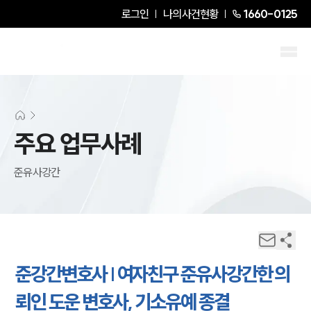
로그인
나의사건현황
1660-0125
주요 업무사례
준유사강간
준강간변호사 | 여자친구 준유사강간한 의
뢰인 도운 변호사, 기소유예 종결