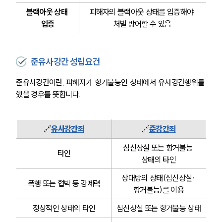
블랙아웃 상태 
피해자의 블랙아웃 상태를 입증해야 
입증
처벌 방어할 수 있음
준유사강간 성립요건
준유사강간이란, 피해자가 항거불능인 상태에서 유사강간행위를 
했을 경우를 뜻합니다.
🔗
유사강간죄
🔗
준강간죄
심신상실 또는 항거불능 
타인
상태의 타인
상대방의 상태(심신상실·
폭행 또는 협박 등 강제력
항거불능)를 이용
정상적인 상태의 타인
심신상실 또는 항거불능 상태