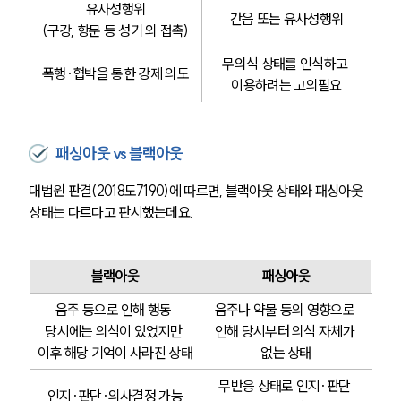
유사성행위
간음 또는 유사성행위
(구강, 항문 등 성기 외 접촉)
무의식 상태를 인식하고 
폭행·협박을 통한 강제 의도
이용하려는 고의필요
패싱아웃 vs 블랙아웃
대법원 판결(2018도7190)에 따르면, 블랙아웃 상태와 패싱아웃 
상태는 다르다고 판시했는데요.
블랙아웃
패싱아웃
음주 등으로 인해 행동 
음주나 약물 등의 영향으로 
당시에는 의식이 있었지만 
인해 당시부터 의식 자체가 
이후 해당 기억이 사라진 상태
없는 상태
무반응 상태로 인지·판단 
인지·판단·의사결정 가능