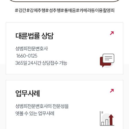
#강간
#강제추행
#성추행
#통매음
#카메라등이용촬영죄
대륜법률 상담
성범죄전문변호사 

 1660-0125 

365일 24시간 상담접수 가능
업무사례
성범죄전문변호사의 전문성을 

엿볼 수 있는 업무사례