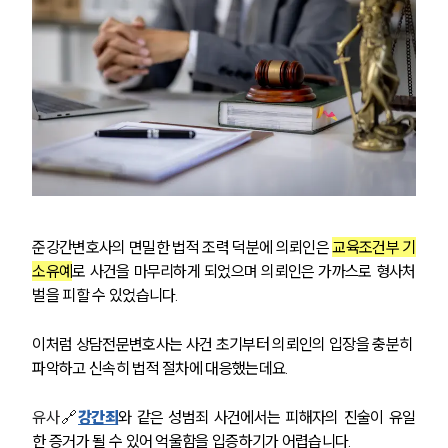
업무분야
성범죄대응부 업무
전체
구성원 소개
성범죄전문변호사
준강간변호사의 면밀한 법적 조력 덕분에 의뢰인은 
교육조건부 기
소식/자료
소유예
로 사건을 마무리하게 되었으며 의뢰인은 가까스로 형사처
벌을 피할 수 있었습니다.
언론보도
공지사항
법률 블로그
이처럼 상담전문변호사는 사건 초기부터 의뢰인의 입장을 충분히 
법률서식
파악하고 신속히 법적 절차에 대응했는데요.
뉴스레터/브로슈어
세미나
유사🔗
강간죄
와 같은 성범죄 사건에서는 피해자의 진술이 유일
한 증거가 될 수 있어 억울함을 입증하기가 어렵습니다. 