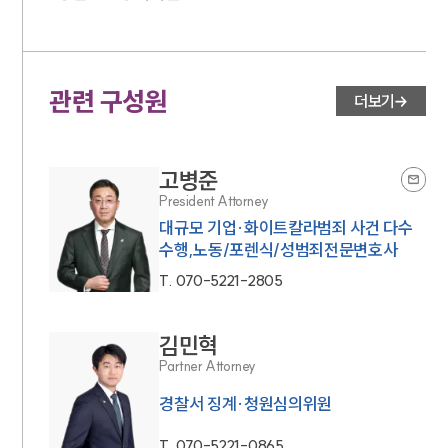
관련 구성원
더보기
고병준
President Attorney
대규모 기업·화이트칼라범죄 사건 다수
수행,노동/포렌식/성범죄전문변호사
T.
070-5221-2805
김민혁
Partner Attorney
경찰서 징계·청원심의위원
T.
070-5221-0865