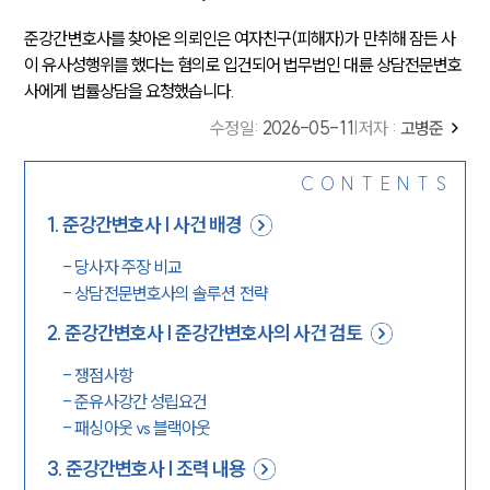
준강간변호사를 찾아온 의뢰인은 여자친구(피해자)가 만취해 잠든 사
이 유사성행위를 했다는 혐의로 입건되어 법무법인 대륜 상담전문변호
사에게 법률상담을 요청했습니다.
수정일
:
2026-05-11
|
저자 :
고병준
CONTENTS
1
.
준강간변호사 | 사건 배경
-
당사자 주장 비교
-
상담전문변호사의 솔루션 전략
2
.
준강간변호사 | 준강간변호사의 사건 검토
-
쟁점사항
-
준유사강간 성립요건
-
패싱아웃 vs 블랙아웃
3
.
준강간변호사 | 조력 내용