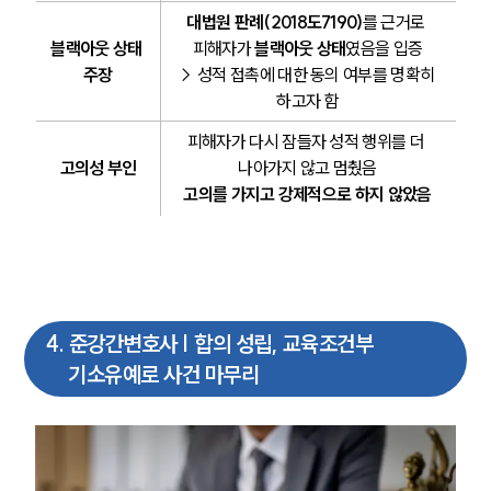
대법원 판례(2018도7190)
를 근거로 
블랙아웃 상태 
피해자가 
블랙아웃 상태
였음을 입증
팀소개
주장
→ 성적 접촉에 대한 동의 여부를 명확히 
하고자 함
팀소개
대륜의 강점
피해자가 다시 잠들자 성적 행위를 더 
오시는 길
고의성 부인
나아가지 않고 멈췄음
글로벌 파트너 로펌
고의를 가지고 강제적으로 하지 않았음
고객의 소리
통합검색
AI대륜
업무사례
4
.
준강간변호사 | 합의 성립, 교육조건부
주요 업무사례
기소유예로 사건 마무리
사례분석/최신동향
법률정보
법률지식인
고객후기