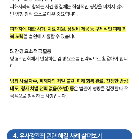
팀소개
피해자와의 합의는 사건 종결에는 직접적인 영향을 미치지 않지
만 양형 참작 요소로 매우 중요합니다.
팀소개
대륜의 강점
피해자에 대한 사과, 치료 지원, 상담비 제공 등 구체적인 피해 회
오시는 길
복 노력
을 법원에 제출할 수 있습니다.
글로벌 파트너 로펌
고객의 소리
통합검색
5. 감경 요소 적극 활용
AI대륜
양형위원회에서 인정하는 감경 요소를 전략적으로 활용해야 합니
다.
업무사례
범죄 사실 자수, 피해자의 처벌 불원, 피해 회복 완료, 진정한 반성 
주요 업무사례
태도, 형사 처벌 전력 없음(초범) 등
은 법원이 형량을 결정할 때 적
사례분석/최신동향
극적으로 참작하는 사항입니다.
법률정보
법률지식인
고객후기
업무분야
4
.
유사강간죄 관련 해결 사례 살펴보기