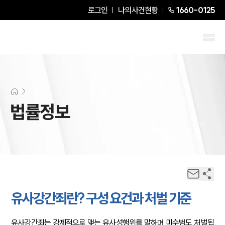
로그인
나의사건현황
1660-0125
법률정보
유사강간죄란? 구성 요건과 처벌 기준
유사강간죄는 강제적으로 맺는 유사성행위를 말하며 미수범도 처벌됩