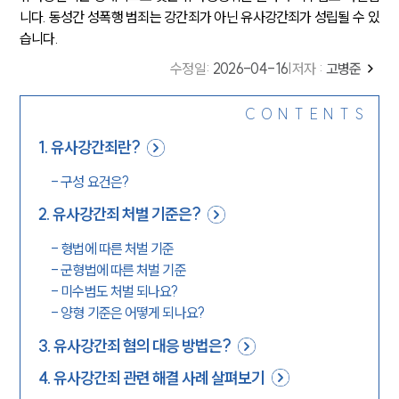
니다. 동성간 성폭행 범죄는 강간죄가 아닌 유사강간죄가 성립될 수 있
습니다.
수정일
:
2026-04-16
|
저자 :
고병준
CONTENTS
1
.
유사강간죄란?
-
구성 요건은?
2
.
유사강간죄 처벌 기준은?
-
형법에 따른 처벌 기준
-
군형법에 따른 처벌 기준
-
미수범도 처벌 되나요?
-
양형 기준은 어떻게 되나요?
3
.
유사강간죄 혐의 대응 방법은?
4
.
유사강간죄 관련 해결 사례 살펴보기