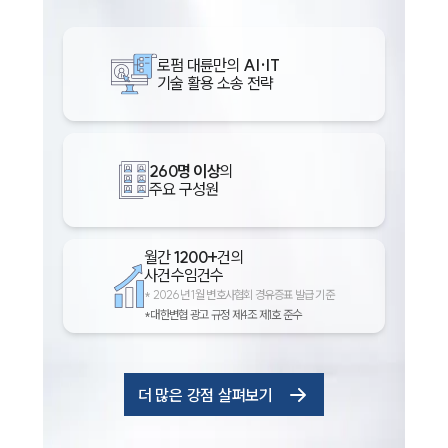
로펌 대륜만의
AI·IT
기술 활용 소송 전략
260명 이상
의
주요 구성원
월간
1200+
건의
사건수임건수
*
2026년 1월 변호사협회 경유증표 발급 기준
*대한변협 광고 규정 제4조 제1호 준수
더 많은 강점 살펴보기