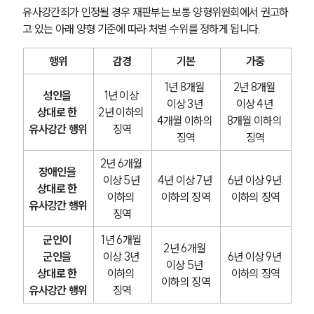
유사강간죄가 인정될 경우 재판부는 보통 양형위원회에서 권고하
고 있는 아래 양형 기준에 따라 처벌 수위를 정하게 됩니다.
행위
감경
기본
가중
1년 8개월 
2년 8개월 
성인을 
1년 이상 
이상 3년 
이상 4년 
상대로 한 
2년 이하의 
4개월 이하의 
8개월 이하의 
유사강간 행위
징역
징역
징역
2년 6개월 
장애인을 
이상 5년 
4년 이상 7년 
6년 이상 9년 
상대로 한 
이하의 
이하의 징역
이하의 징역
유사강간 행위
징역
군인이 
1년 6개월 
2년 6개월 
군인을 
이상 3년 
6년 이상 9년 
이상 5년 
상대로 한 
이하의 
이하의 징역
이하의 징역
유사강간 행위
징역