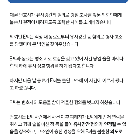
성범죄대응부 업무
전체
대륜 변호사가 유사강간죄 혐의로 경찰 조사를 앞둔 의뢰인에게 
불송치 결정이 내려지도록 조력한 사례를 소개하겠습니다.
구성원 소개
의뢰인 E씨는 직장 내 동료로부터 유사강간 등 혐의로 형사 고소
를 당했다며 본 법인을 찾아주셨습니다.
성범죄전문변호사
E씨와 동료는 평소 서로 호감을 갖고 있어 사건 당일 술을 마시다 
소식/자료
합의 하에 유사 성교 행위를 하게 됐다고 합니다.
언론보도
하지만 다음 날 동료가 E씨를 돌연 고소해 이 사건에 이르게 됐다
공지사항
고 하셨습니다.
법률 블로그
법률서식
E씨는 변호사의 도움을 받아 억울한 혐의를 벗고자 하셨습니다.
뉴스레터/브로슈어
세미나
변호사는 E씨 사건에서 사건 이후 피해자가 E씨에게 먼저 연락을 
취하고 함께 술을 마신 점 등을 들어 
유사강간 혐의가 인정될 수 없
대륜법률상담예약
음을 강조
하고, 고소인이 승진 경쟁을 위해 E씨를 
불순한 의도로 