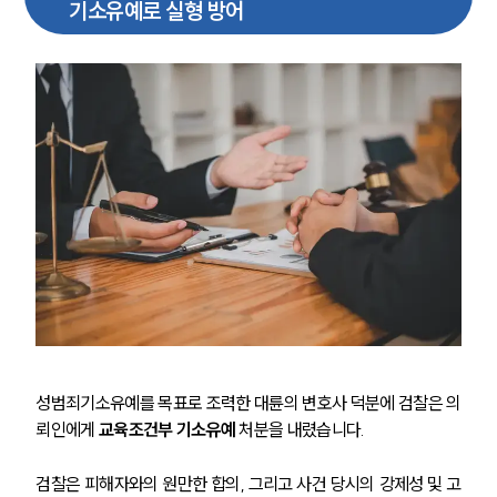
기소유예로 실형 방어
팀소개
팀소개
대륜의 강점
오시는 길
글로벌 파트너 로펌
고객의 소리
통합검색
AI대륜
업무사례
주요 업무사례
성범죄기소유예를 목표로 조력한 대륜의 변호사 덕분에 검찰은 의
사례분석/최신동향
뢰인에게 
교육조건부 기소유예
 처분을 내렸습니다.
법률정보
법률지식인
고객후기
검찰은 피해자와의 원만한 합의, 그리고 사건 당시의 강제성 및 고