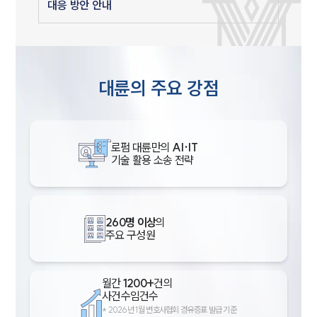
대응 방안 안내
대륜의 주요 강점
로펌 대륜만의
AI·IT
기술 활용 소송 전략
260명 이상
의
주요 구성원
월간
1200+
건의
사건수임건수
*
2026년 1월 변호사협회 경유증표 발급 기준