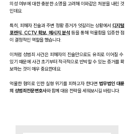
의성 여부에 대한 충분한 소명을 고려해 이와같은 처분을 내린 것
인데요.
업무분야
특히, 피해자 진술과 주변 정황 증거가 엇갈리는 상황에서 
디지털
성범죄대응부 업무
포렌식, CCTV 확보, 메시지 분석
 등을 통해 억울함을 입증한 점
전체
이 결정적인 역할을 했습니다.
구성원 소개
이처럼 성범죄 사건은 피해자의 진술만으로도 유죄로 이어질 수 
있기 때문에 사건 초기부터 적극적으로 반박할 수 있는 증거를 확
성범죄전문변호사
보하는 것이 매우 중요한데요.
억울한 혐의로 인한 실형 위기를 피하고자 한다면 
법무법인 대륜
소식/자료
의 성범죄전문변호사
와 함께 대응 전략을 세워보시길 바랍니다.
언론보도
공지사항
법률 블로그
법률서식
뉴스레터/브로슈어
세미나