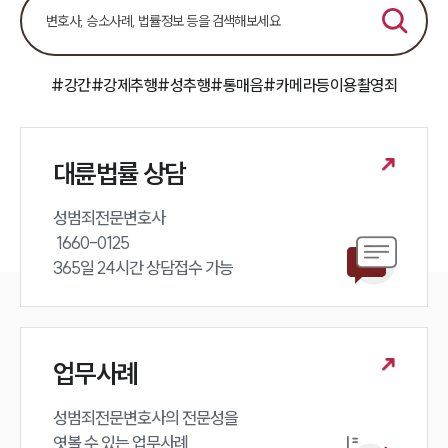
#강간
#강제추행
#성추행
#통매음
#카메라등이용촬영죄
대륜법률 상담
성범죄전문변호사 

 1660-0125 

365일 24시간 상담접수 가능
업무사례
성범죄전문변호사의 전문성을 

엿볼 수 있는 업무사례