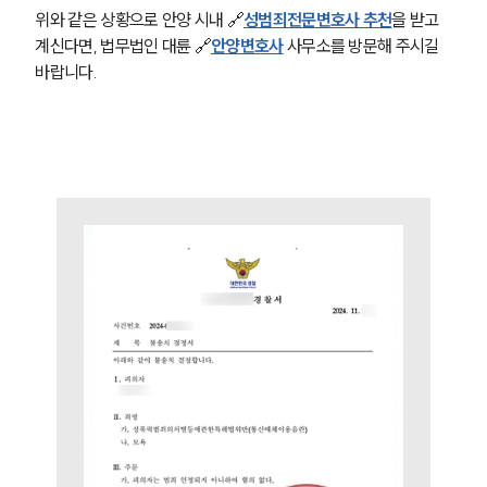
팀소개
위와 같은 상황으로 안양 시내 🔗
성범죄전문변호사 추천
을 받고 
대륜의 강점
계신다면, 법무법인 대륜 🔗
안양변호사
 사무소를 방문해 주시길 
오시는 길
바랍니다. 
글로벌 파트너 로펌
고객의 소리
통합검색
AI대륜
업무사례
주요 업무사례
사례분석/최신동향
법률정보
법률지식인
고객후기
업무분야
성범죄대응부 업무
전체