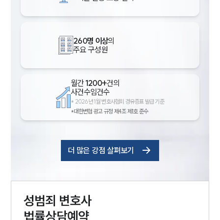
260명 이상
의
주요 구성원
월간
1200+
건의
사건수임건수
*
2026년 1월 변호사협회 경유증표 발급 기준
*대한변협 광고 규정 제4조 제1호 준수
더 많은 강점 살펴보기
성범죄
변호사
법률상담예약