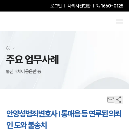
로그인
나의사건현황
1660-0125
주요 업무사례
통신매체이용음란 등
안양성범죄변호사 | 통매음 등 연루된 의뢰
인 도와 불송치