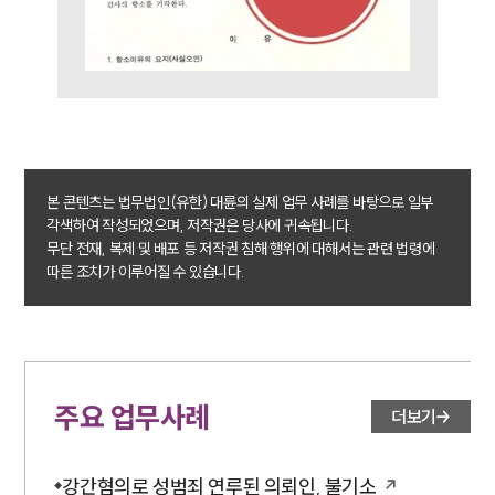
소식/자료
언론보도
공지사항
법률 블로그
법률서식
뉴스레터/브로슈어
본 콘텐츠는 법무법인(유한) 대륜의 실제 업무 사례를 바탕으로 일부
세미나
각색하여 작성되었으며, 저작권은 당사에 귀속됩니다.
무단 전재, 복제 및 배포 등 저작권 침해 행위에 대해서는 관련 법령에
따른 조치가 이루어질 수 있습니다.
대륜법률상담예약
대륜법률상담예약
주요 업무사례
더보기
강간혐의로 성범죄 연루된 의뢰인, 불기소