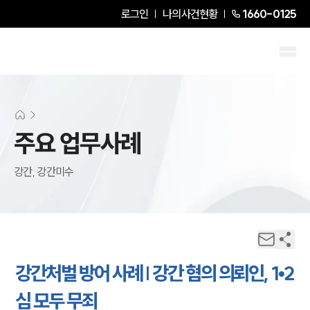
로그인
나의사건현황
1660-0125
주요 업무사례
강간, 강간미수
강간처벌 방어 사례 | 강간 혐의 의뢰인, 1•2
심 모두 무죄