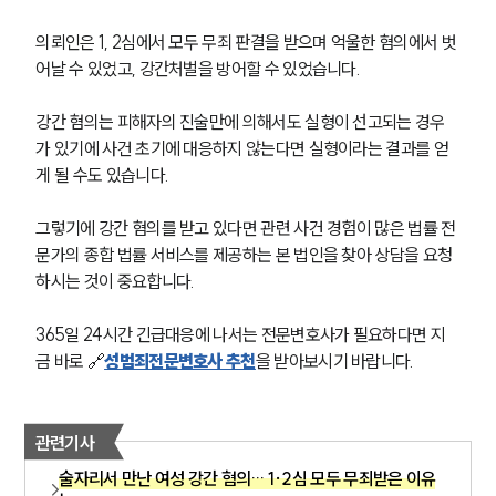
의뢰인은 1, 2심에서 모두 무죄 판결을 받으며 억울한 혐의에서 벗
어날 수 있었고, 강간처벌을 방어할 수 있었습니다.
강간 혐의는 피해자의 진술만에 의해서도 실형이 선고되는 경우
가 있기에 사건 초기에 대응하지 않는다면 실형이라는 결과를 얻
게 될 수도 있습니다.
그렇기에 강간 혐의를 받고 있다면 관련 사건 경험이 많은 법률 전
문가의 종합 법률 서비스를 제공하는 본 법인을 찾아 상담을 요청
하시는 것이 중요합니다.
365일 24시간 긴급대응에 나서는 전문변호사가 필요하다면 지
팀소개
금 바로 🔗
성범죄전문변호사 추천
을 받아보시기 바랍니다.
팀소개
대륜의 강점
오시는 길
관련기사
글로벌 파트너 로펌
고객의 소리
술자리서 만난 여성 강간 혐의… 1·2심 모두 무죄받은 이유