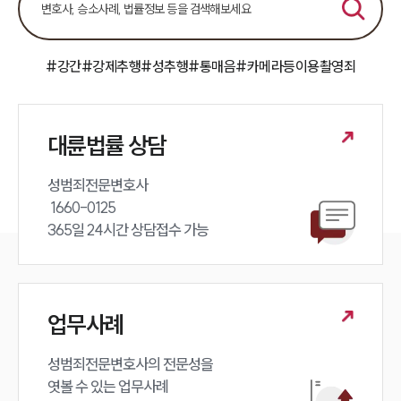
#강간
#강제추행
#성추행
#통매음
#카메라등이용촬영죄
대륜법률 상담
성범죄전문변호사 

 1660-0125 

365일 24시간 상담접수 가능
업무사례
성범죄전문변호사의 전문성을 

엿볼 수 있는 업무사례