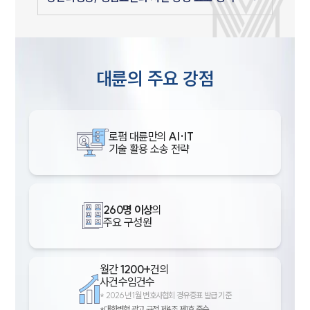
대륜의 주요 강점
로펌 대륜만의
AI·IT
기술 활용 소송 전략
260명 이상
의
주요 구성원
월간
1200+
건의
사건수임건수
*
2026년 1월 변호사협회 경유증표 발급 기준
*대한변협 광고 규정 제4조 제1호 준수