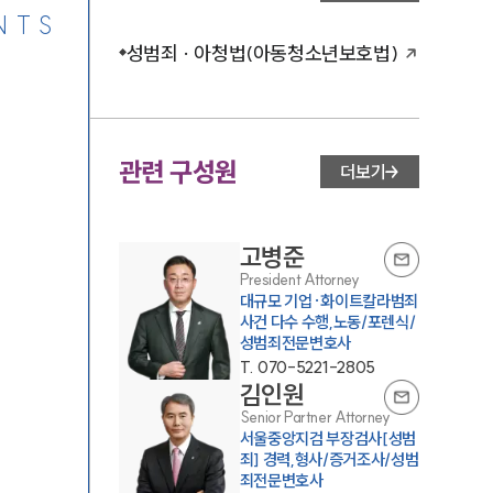
NTS
성범죄 · 아청법(아동청소년보호법)
관련 구성원
더보기
고병준
President Attorney
대규모 기업·화이트칼라범죄
사건 다수 수행,노동/포렌식/
성범죄전문변호사
T.
070-5221-2805
김인원
Senior Partner Attorney
서울중앙지검 부장검사[성범
죄] 경력,형사/증거조사/성범
죄전문변호사