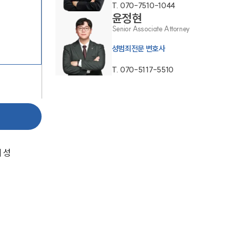
T.
070-7510-1044
윤정현
Senior Associate Attorney
성범죄전문 변호사
T.
070-5117-5510
팀소개
팀소개
대륜의 강점
 성
오시는 길
글로벌 파트너 로펌
고객의 소리
통합검색