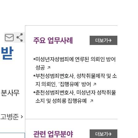
주요 업무사례
더보기
 받
미성년자성범죄에 연루된 의뢰인 방어
성공
부천성범죄변호사, 성착취물제작 및 소
지 의뢰인, ‘집행유예’ 방어
 분사무
춘천성범죄변호사, 미성년자 성착취물
소지 및 성희롱 집행유예
고병준
관련 업무분야
더보기