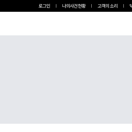
로그인
나의사건현황
고객의 소리
팀소개
업무사례
업무분야