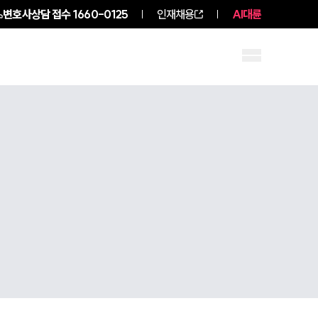
변호사상담 접수
1660-0125
인재채용
AI대륜
구성원 소개
소식/자료