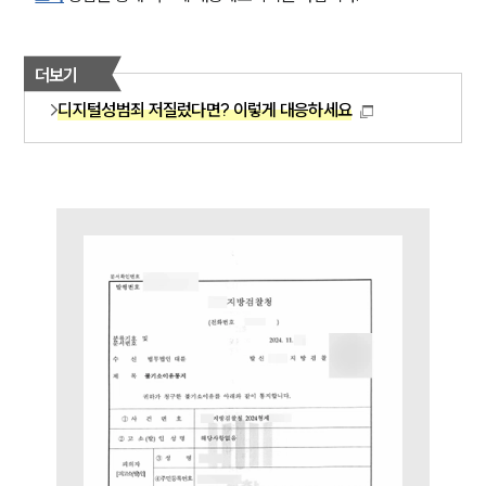
팀소개
팀소개
더보기
대륜의 강점
오시는 길
디지털성범죄 저질렀다면? 이렇게 대응하세요
글로벌 파트너 로펌
고객의 소리
통합검색
AI대륜
업무사례
주요 업무사례
사례분석/최신동향
법률정보
법률지식인
고객후기
업무분야