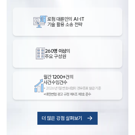
로펌 대륜만의
AI·IT
기술 활용 소송 전략
260명 이상
의
주요 구성원
월간
1200+
건의
사건수임건수
*
2026년 1월 변호사협회 경유증표 발급 기준
*대한변협 광고 규정 제4조 제1호 준수
더 많은 강점 살펴보기