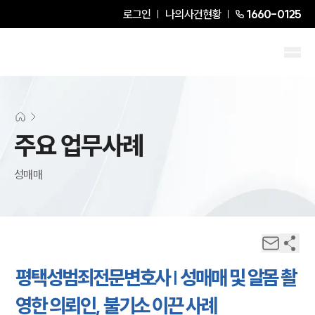
로그인
나의사건현황
1660-0125
주요 업무사례
성매매
평택성범죄전문변호사 | 성매매 및 알몸 촬
영한 의뢰인, 불기소 이끈 사례