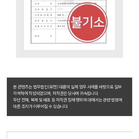
성범죄대응부 업무
전체
구성원 소개
성범죄전문변호사
소식/자료
언론보도
공지사항
본 콘텐츠는 법무법인(유한) 대륜의 실제 업무 사례를 바탕으로 일부
법률 블로그
각색하여 작성되었으며, 저작권은 당사에 귀속됩니다.
법률서식
무단 전재, 복제 및 배포 등 저작권 침해 행위에 대해서는 관련 법령에
뉴스레터/브로슈어
따른 조치가 이루어질 수 있습니다.
세미나
대륜법률상담예약