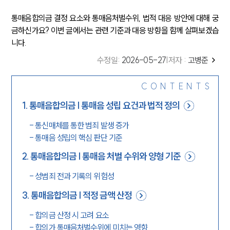
통매음합의금 결정 요소와 통매음처벌수위, 법적 대응 방안에 대해 궁
금하신가요? 이번 글에서는 관련 기준과 대응 방향을 함께 살펴보겠습
니다.
수정일
:
2026-05-27
|
저자 :
고병준
CONTENTS
1
.
통매음합의금 | 통매음 성립 요건과 법적 정의
-
통신매체를 통한 범죄 발생 증가
-
통매음 성립의 핵심 판단 기준
2
.
통매음합의금 | 통매음 처벌 수위와 양형 기준
-
성범죄 전과 기록의 위험성
3
.
통매음합의금 | 적정 금액 산정
-
합의금 산정 시 고려 요소
-
합의가 통매음처벌수위에 미치는 영향