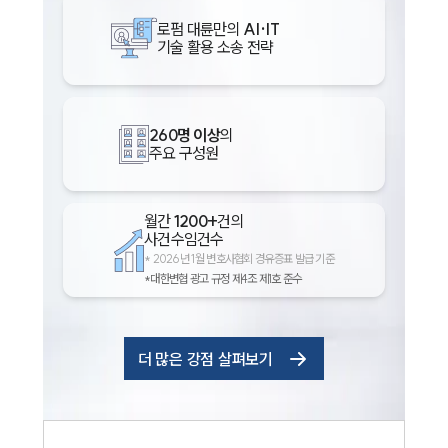
로펌 대륜만의
AI·IT
기술 활용 소송 전략
260명 이상
의
주요 구성원
월간
1200+
건의
사건수임건수
*
2026년 1월 변호사협회 경유증표 발급 기준
*대한변협 광고 규정 제4조 제1호 준수
더 많은 강점 살펴보기