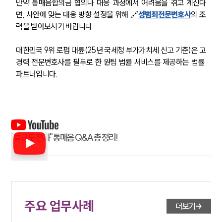
만약 통매음합의금 협의나 대응 과정에서 어려움을 겪고 계신다
언론보도
면, 사안에 맞는 대응 방향 설정을 위해 🔗
성범죄전문변호사
의 조
공지사항
력을 받아보시기 바랍니다.
법률 블로그
법률서식
뉴스레터/브로슈어
대한민국 9위 로펌 대륜(25년 국세청 부가가치세 신고 기준)은 고
세미나
경력 전문변호사를 필두로 한 원팀 법률 서비스를 제공하는 법률 
파트너입니다.
대륜법률상담예약
대륜법률상담예약
"벌금도 전과" 통매음 Q&A 총 정리!
주요 업무사례
더보기