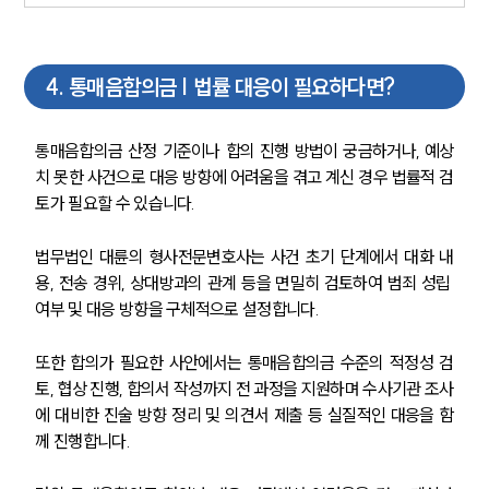
주요 업무사례
사례분석/최신동향
4
.
통매음합의금 | 법률 대응이 필요하다면?
법률정보
법률지식인
고객후기
통매음합의금 산정 기준이나 합의 진행 방법이 궁금하거나, 예상
치 못한 사건으로 대응 방향에 어려움을 겪고 계신 경우 법률적 검
업무분야
토가 필요할 수 있습니다.
성범죄대응부 업무
법무법인 대륜의 형사전문변호사는 사건 초기 단계에서 대화 내
전체
용, 전송 경위, 상대방과의 관계 등을 면밀히 검토하여 범죄 성립 
여부 및 대응 방향을 구체적으로 설정합니다.
구성원 소개
또한 합의가 필요한 사안에서는 통매음합의금 수준의 적정성 검
성범죄전문변호사
토, 협상 진행, 합의서 작성까지 전 과정을 지원하며 수사기관 조사
에 대비한 진술 방향 정리 및 의견서 제출 등 실질적인 대응을 함
께 진행합니다.
소식/자료