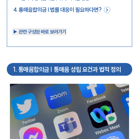
4
.
통매음합의금 | 법률 대응이 필요하다면?
▶︎ 관련 구성원 바로 보러가기
1
.
통매음합의금 | 통매음 성립 요건과 법적 정의