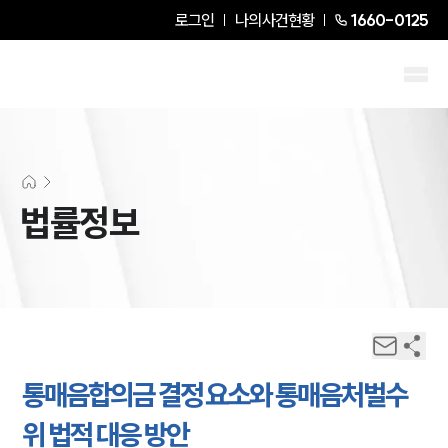
로그인
나의사건현황
1660-0125
법률정보
통매음합의금 결정 요소와 통매음처벌수
위 법적 대응 방안