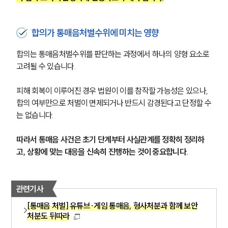
합의가 통매음처벌수위에 미치는 영향
합의는 통매음처벌수위를 판단하는 과정에서 하나의 양형 요소로 
고려될 수 있습니다.
피해 회복이 이루어진 경우 법원이 이를 참작할 가능성은 있으나, 
합의 여부만으로 처벌이 면제되거나 반드시 감경된다고 단정할 수
팀소개
는 없습니다.
팀소개
따라서 통매음 사건은 초기 단계부터 사실관계를 정확히 정리하
대륜의 강점
고, 상황에 맞는 대응을 신속히 진행하는 것이 중요합니다.
오시는 길
글로벌 파트너 로펌
고객의 소리
통합검색
관련기사
AI대륜
[통매음 처벌] 유튜브·게임 통매음, 형사처분과 함께 보안
처분도 뒤따라
업무사례