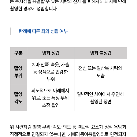
는 수치심을 유발할 수 있는 사람의 신체’를 피해자의 의사에 반해 
촬영한 경우에 성립합니다.
판례에 따른 죄의 성립 여부
구분
범죄 성립
범죄 불성립
치마 안쪽, 속옷, 가슴 
촬영 
전신 또는 일상복 차림의 
등 성적으로 민감한 
부위
모습
부위
의도적으로 아래에서 
촬영 
일반적인 시야에서 우연히 
위로, 또는 특정 부위 
각도
촬영된 장면
초점 촬영
팀소개
팀소개
위 사건처럼 촬영 부위·각도·의도 등 객관적 요소가 성적 욕망과 
대륜의 강점
오시는 길
직접적으로 연결되지 않는다면, 카메라등이용촬영죄로 인정되지 