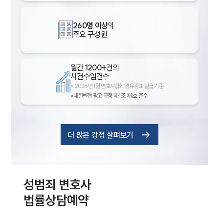
260명 이상
의
주요 구성원
월간
1200+
건의
사건수임건수
*
2026년 1월 변호사협회 경유증표 발급 기준
*대한변협 광고 규정 제4조 제1호 준수
더 많은 강점 살펴보기
성범죄
변호사
법률상담예약