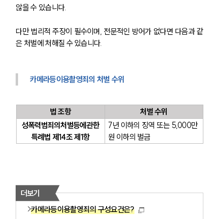
글로벌 파트너 로펌
않을 수 있습니다.
고객의 소리
통합검색
다만 법리적 주장이 필수이며, 전문적인 방어가 없다면 다음과 같
AI대륜
은 처벌에 처해질 수 있습니다.
업무사례
카메라등이용촬영죄의 처벌 수위
주요 업무사례
사례분석/최신동향
법률정보
법 조항
처벌 수위
법률지식인
고객후기
성폭력범죄의처벌등에관한
7년 이하의 징역 또는 5,000만 
특례법 제14조 제1항
원 이하의 벌금
업무분야
성범죄대응부 업무
전체
더보기
카메라등이용촬영죄의 구성요건은?
구성원 소개