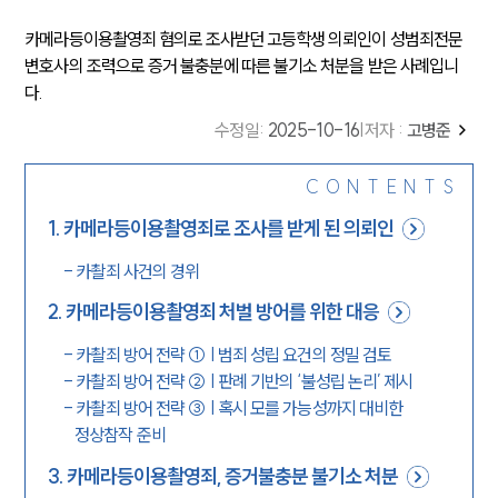
카메라등이용촬영죄 혐의로 조사받던 고등학생 의뢰인이 성범죄전문
변호사의 조력으로 증거 불충분에 따른 불기소 처분을 받은 사례입니
다.
수정일
:
2025-10-16
|
저자 :
고병준
CONTENTS
1
.
카메라등이용촬영죄로 조사를 받게 된 의뢰인
-
카촬죄 사건의 경위
2
.
카메라등이용촬영죄 처벌 방어를 위한 대응
-
카촬죄 방어 전략 ① | 범죄 성립 요건의 정밀 검토
-
카촬죄 방어 전략 ② | 판례 기반의 ‘불성립 논리’ 제시
-
카촬죄 방어 전략 ③ | 혹시 모를 가능성까지 대비한
정상참작 준비
3
.
카메라등이용촬영죄, 증거불충분 불기소 처분