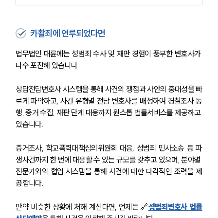
성범죄전문변호사
카촬죄에 연루되었다면
소식/자료
법무법인 대륜에는 성범죄 수사 및 재판 경험이 풍부한 변호사가 
다수 포진해 있습니다.
언론보도
공지사항
상담전담변호사 시스템을 통해 사건의 쟁점과 사안의 중대성을 빠
법률 블로그
르게 파악하고, 사건 유형별 전담 변호사를 배정하여 경찰조사 동
법률서식
뉴스레터/브로슈어
행, 증거 수집, 재판 단계 대응까지 원스톱 법률서비스를 제공하고 
세미나
있습니다.
증거조사, 학교폭력대책심의위원회 대응, 성범죄 민사소송 등 파
대륜법률상담예약
생사건까지 한 번에 대응할 수 있는 규모를 갖추고 있으며, 분야별 
전문가와의 협업 시스템을 통해 사건에 대한 다각적인 조력을 제
대륜법률상담예약
공합니다.
만약 비슷한 상황에 처해 계신다면, 언제든 🔗
성범죄변호사 법률