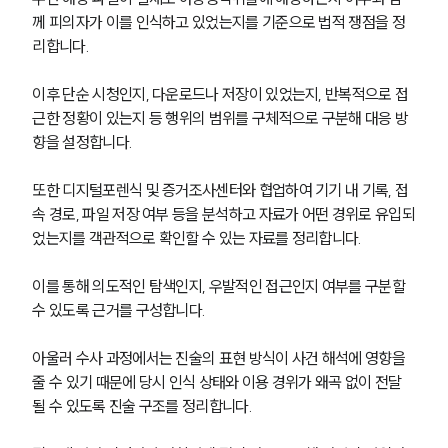
구성원 소개
께 피의자가 이를 인식하고 있었는지를 기준으로 법적 쟁점을 정
리합니다. 
성범죄전문변호사
이후 단순 시청인지, 다운로드나 저장이 있었는지, 반복적으로 접
근한 정황이 있는지 등 행위의 범위를 구체적으로 구분해 대응 방
소식/자료
향을 설정합니다.
언론보도
공지사항
또한 디지털포렌식 및 증거조사센터와 협업하여 기기 내 기록, 접
법률 블로그
속 경로, 파일 저장 여부 등을 분석하고 자료가 어떤 경위로 유입되
법률서식
었는지를 객관적으로 확인할 수 있는 자료를 정리합니다. 
뉴스레터/브로슈어
세미나
이를 통해 의도적인 탐색인지, 우발적인 접근인지 여부를 구분할 
수 있도록 근거를 구성합니다.
대륜법률상담예약
아울러 수사 과정에서는 진술의 표현 방식이 사건 해석에 영향을 
대륜법률상담예약
줄 수 있기 때문에 당시 인식 상태와 이용 경위가 왜곡 없이 전달
될 수 있도록 진술 구조를 정리합니다. 