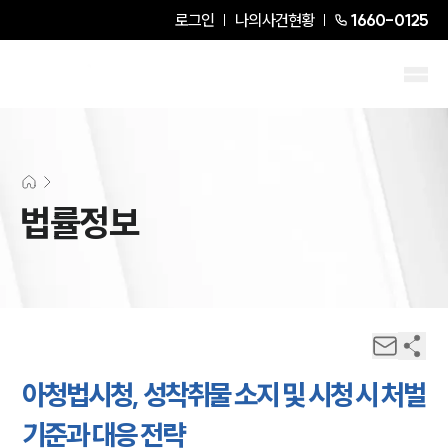
로그인
나의사건현황
1660-0125
법률정보
아청법시청, 성착취물 소지 및 시청 시 처벌
기준과 대응 전략