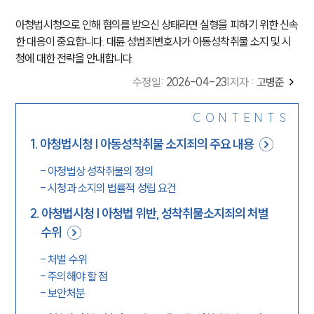
아청법시청으로 인해 혐의를 받으신 상태라면 실형을 피하기 위한 신속
한 대응이 중요합니다. 대륜 성범죄변호사가 아동성착취물 소지 및 시
청에 대한 전략을 안내합니다.
수정일
:
2026-04-23
|
저자 :
고병준
CONTENTS
1
.
아청법시청 | 아동성착취물 소지죄의 주요 내용
-
아청법상 성착취물의 정의
-
시청과 소지의 법률적 성립 요건
2
.
아청법시청 | 아청법 위반, 성착취물소지죄의 처벌
수위
-
처벌 수위
-
주의해야 할 점
-
보안처분