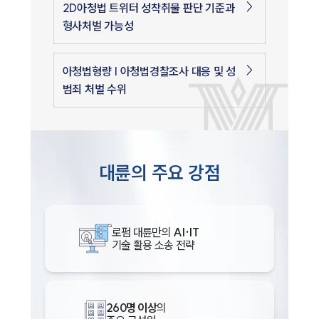
2D아청법 트위터 성착취물 판단 기준과
형사처벌 가능성
아청법형량 | 아청법경찰조사 대응 및 성
범죄 처벌 수위
대륜의 주요 강점
로펌 대륜만의
AI·IT
기술 활용 소송 전략
260명 이상
의