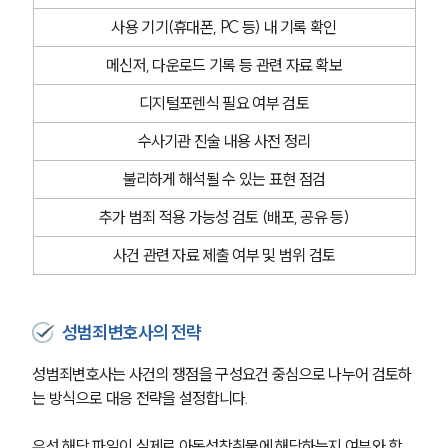
오시는 길
글로벌 파트너 로펌
사용 기기(휴대폰, PC 등) 내 기록 확인
고객의 소리
메신저, 다운로드 기록 등 관련 자료 확보
통합검색
AI대륜
디지털포렌식 필요 여부 검토
수사기관 진술 내용 사전 정리
업무사례
불리하게 해석될 수 있는 표현 점검
주요 업무사례
사례분석/최신동향
추가 범죄 적용 가능성 검토 (배포, 공유 등)
법률정보
법률지식인
사건 관련 자료 제출 여부 및 범위 검토
고객후기
업무분야
성범죄변호사의 전략
성범죄변호사는 사건의 쟁점을 구성요건 중심으로 나누어 검토하
성범죄대응부 업무
전체
는 방식으로 대응 전략을 설정합니다. 
우선 해당 파일이 실제로 아동성착취물에 해당하는지 여부와 함