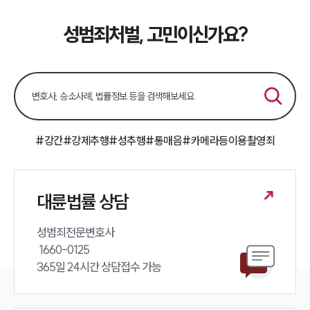
성범죄처벌, 고민이신가요?
#강간
#강제추행
#성추행
#통매음
#카메라등이용촬영죄
대륜법률 상담
성범죄전문변호사 

 1660-0125 

365일 24시간 상담접수 가능