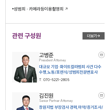
구성원 소개
성범죄 · 카메라등이용촬영죄
성범죄전문변호사
소식/자료
관련 구성원
더보기
언론보도
공지사항
법률 블로그
고병준
법률서식
President Attorney
뉴스레터/브로슈어
대규모 기업·화이트칼라범죄 사건 다수
세미나
수행,노동/포렌식/성범죄전문변호사
T.
070-5221-2805
대륜법률상담예약
대륜법률상담예약
김진원
Senior Partner Attorney
창원지법 부장검사 경력,마약/증거조사/