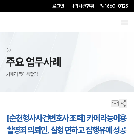
로그인
나의사건현황
1660-0125
주요 업무사례
카메라등이용촬영
[순천형사사건변호사 조력] 카메라등이용
촬영죄 의뢰인, 실형 면하고 집행유예 성공