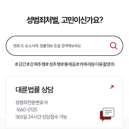
성범죄처벌, 고민이신가요?
#강간
#강제추행
#성추행
#통매음
#카메라등이용촬영죄
대륜법률 상담
성범죄전문변호사 

 1660-0125 

365일 24시간 상담접수 가능