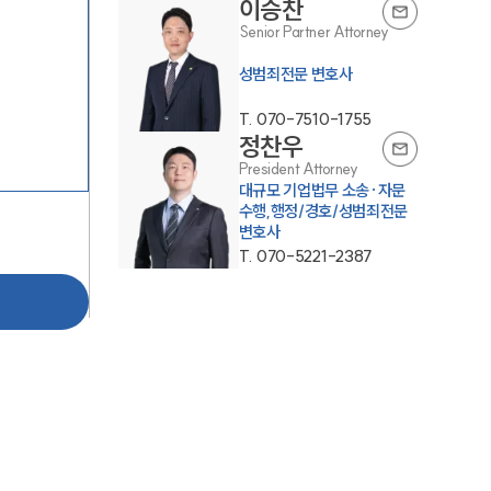
이승찬
Senior Partner Attorney
성범죄전문 변호사
T.
070-7510-1755
정찬우
President Attorney
대규모 기업법무 소송·자문
팀소개
수행,행정/경호/성범죄전문
변호사
T.
070-5221-2387
팀소개
대륜의 강점
오시는 길
글로벌 파트너 로펌
고객의 소리
통합검색