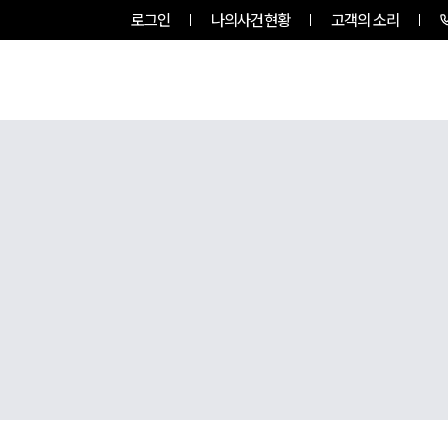
로그인
나의사건현황
고객의 소리
팀소개
업무사례
업무분야