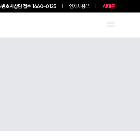
변호사상담 접수
1660-0125
인재채용
AI대륜
구성원 소개
소식/자료