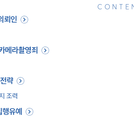
CONTE
의뢰인
인
 카메라촬영죄
 전략
지 조력
집행유예