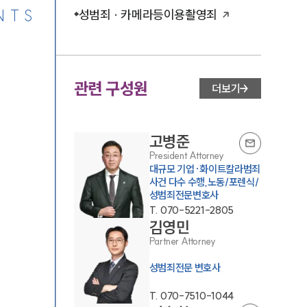
NTS
성범죄 · 카메라등이용촬영죄
관련 구성원
더보기
고병준
President Attorney
대규모 기업·화이트칼라범죄
사건 다수 수행,노동/포렌식/
성범죄전문변호사
T.
070-5221-2805
김영민
Partner Attorney
성범죄전문 변호사
T.
070-7510-1044