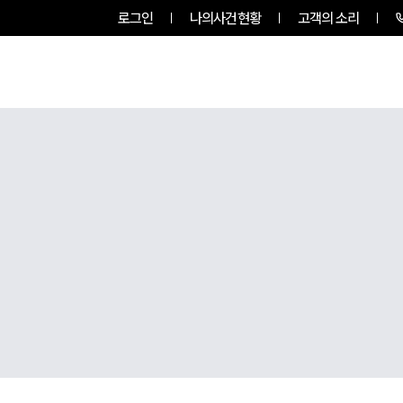
로그인
나의사건현황
고객의 소리
팀소개
업무사례
업무분야