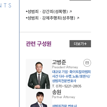
NTS
성범죄 · 강간죄(성폭행)
성범죄 · 강제추행죄(성추행)
관련 구성원
더보기
고병준
President Attorney
대규모 기업·화이트칼라범죄
사건 다수 수행,노동/포렌식/
성범죄전문변호사
T.
070-5221-2805
송원
Partner Attorney
성범죄전문 변호사