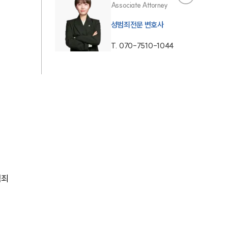
Associate Attorney
AI대륜
성범죄전문 변호사
T.
070-7510-1044
업무사례
주요 업무사례
사례분석/최신동향
법률정보
법률지식인
고객후기
범죄
업무분야
성범죄대응부 업무