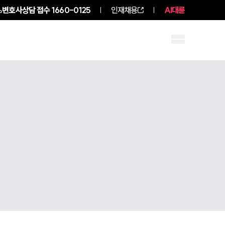
변호사상담 접수
1660-0125
인재채용
AI대륜
구성원 소개
소식/자료