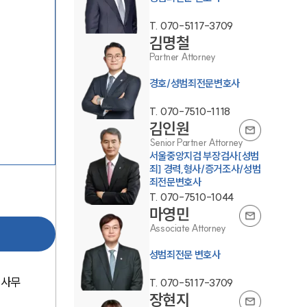
T.
070-5117-3709
김명철
Partner Attorney
경호/성범죄전문변호사
T.
070-7510-1118
김인원
팀소개
Senior Partner Attorney
서울중앙지검 부장검사[성범
팀소개
죄] 경력,형사/증거조사/성범
죄전문변호사
대륜의 강점
T.
070-7510-1044
마영민
오시는 길
Associate Attorney
글로벌 파트너 로펌
성범죄전문 변호사
고객의 소리
 사무
T.
070-5117-3709
장현지
통합검색