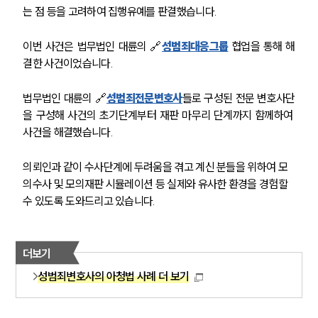
고객의 소리
는 점 등을 고려하여 집행유예를 판결했습니다.
통합검색
AI대륜
이번 사건은 법무법인 대륜의 🔗
성범죄대응그룹
 협업을 통해 해
결한 사건이었습니다.
업무사례
법무법인 대륜의 🔗
성범죄전문변호사
들로 구성된 전문 변호사단
주요 업무사례
을 구성해 사건의 초기단계부터 재판 마무리 단계까지 함께하여 
사례분석/최신동향
사건을 해결했습니다.
법률정보
법률지식인
고객후기
의뢰인과 같이 수사단계에 두려움을 겪고 계신 분들을 위하여 모
의수사 및 모의재판 시뮬레이션 등 실제와 유사한 환경을 경험할 
수 있도록 도와드리고 있습니다.
업무분야
성범죄대응부 업무
더보기
전체
성범죄변호사의 아청법 사례 더 보기
구성원 소개