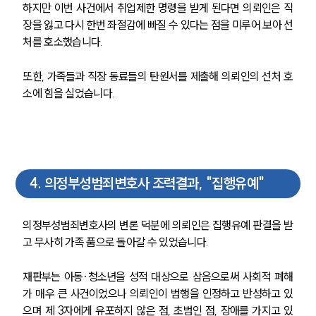
하지만 이번 사건에서 취업제한 명령을 받게 된다면 의뢰인은 직
장을 잃고 다시 한번 좌절감에 빠질 수 있다는 점을 미루어 보아 선
처를 호소했습니다.
또한, 가족들과 직장 동료들의 탄원서를 제출해 의뢰인의 선처 호
소에 힘을 실었습니다.
4
.
의정부성범죄변호사 조력결과, "집행유예"
의정부성범죄변호사의 변론 덕분에 의뢰인은 집행유예 판결을 받
팀소개
고 무사히 가족 품으로 돌아갈 수 있었습니다.
팀소개
재판부는 아동·청소년을 성적 대상으로 삼음으로써 사회적 폐해
대륜의 강점
가 매우 큰 사건이었으나 의뢰인이 범행을 인정하고 반성하고 있
오시는 길
글로벌 파트너 로펌
으며 제 3자에게 유포하지 않은 점, 초범인 점, 장애를 가지고 있