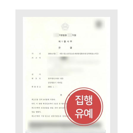
성범죄전문변호사
소식/자료
언론보도
공지사항
법률 블로그
법률서식
뉴스레터/브로슈어
세미나
대륜법률상담예약
대륜법률상담예약