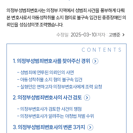
의정부성범죄변호사는 의정부 지역에서 성범죄 사건을 풍부하게 다뤄
본 변호사로서 아동성착취물 소지 혐의로 불구속 입건된 중증장애인 의
뢰인을 성심성의껏 조력했습니다.
수정일
:
2025-03-10
|
저자 :
고병준
CONTENTS
1
.
의정부성범죄변호사를 찾아주신 경위
-
성범죄에 연루된 의뢰인의 사연
-
아동성착취물 소지 혐의 불구속 입건
-
실형만은 면하고자 의정부변호사에게 조력 요청
2
.
의정부성범죄변호사의 사건 검토
-
의정부변호사가 검토한 사건의 쟁점
-
의정부변호사가 알려주는 아청법 처벌 수위
3
.
의정부성범죄변호사의 변론 3가지