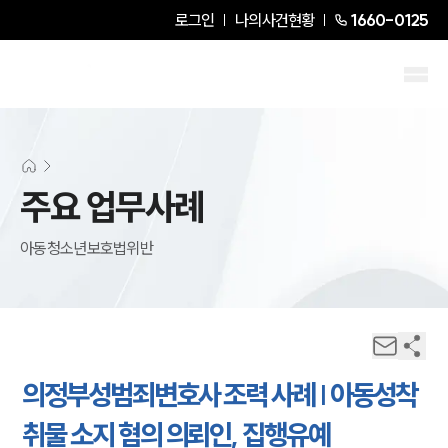
로그인
나의사건현황
1660-0125
주요 업무사례
아동청소년보호법위반
의정부성범죄변호사 조력 사례 | 아동성착
취물 소지 혐의 의뢰인, 집행유예