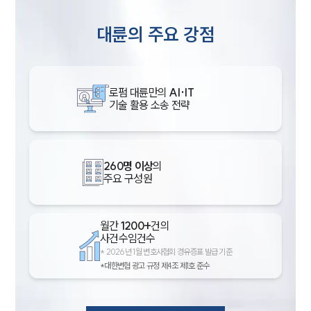
대륜의 주요 강점
로펌 대륜만의
AI·IT
기술 활용 소송 전략
260명 이상
의
주요 구성원
월간
1200+
건의
사건수임건수
*
2026년 1월 변호사협회 경유증표 발급 기준
*대한변협 광고 규정 제4조 제1호 준수