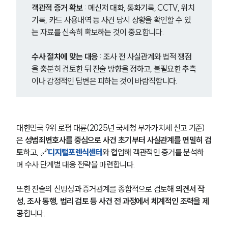
객관적 증거 확보
 : 메신저 대화, 통화기록, CCTV, 위치
기록, 카드 사용내역 등 사건 당시 상황을 확인할 수 있
업무사례
는 자료를 신속히 확보하는 것이 중요합니다.
주요 업무사례
수사 절차에 맞는 대응
 : 조사 전 사실관계와 법적 쟁점
사례분석/최신동향
법률정보
을 충분히 검토한 뒤 진술 방향을 정하고, 불필요한 추측
법률지식인
이나 감정적인 답변은 피하는 것이 바람직합니다.
고객후기
업무분야
대한민국 9위 로펌 대륜(2025년 국세청 부가가치세 신고 기준)
은 
성범죄변호사를 중심으로 사건 초기부터 사실관계를 면밀히 검
성범죄대응부 업무
토
하고, 🔗
디지털포렌식센터
와 협업해 객관적인 증거를 분석하
전체
며 수사 단계별 대응 전략을 마련합니다.
구성원 소개
또한 진술의 신빙성과 증거관계를 종합적으로 검토해 
의견서 작
성, 조사 동행, 법리 검토 등 사건 전 과정에서 체계적인 조력을 제
성범죄전문변호사
공
합니다.