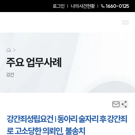
로그인
나의사건현황
1660-0125
주요 업무사례
강간
강간죄성립요건 | 동아리 술자리 후 강간죄
로 고소당한 의뢰인, 불송치