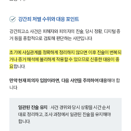
강간죄 처벌 수위와 대응 포인트
강간죄고소 사건은 피해자와 피의자의 진술, 당시 정황, 디지털 증
거 등을 종합적으로 검토해 판단하는 사안입니다.
초기에 사실관계를 정확하게 정리하지 않으면 이후 진술이 번복되
거나 증거 해석에 불리하게 작용할 수 있으므로 신중한 대응이 중
요
합니다.
팀소개
만약 현재 피의자 입장이라면, 다음 사안을 주의하여 대응
해야 합
니다.
팀소개
대륜의 강점
오시는 길
일관된 진술 유지
 : 사건 경위와 당시 상황을 시간 순서
글로벌 파트너 로펌
대로 정리하고, 조사 과정에서 일관된 진술을 유지해야 
고객의 소리
합니다.
통합검색
AI대륜