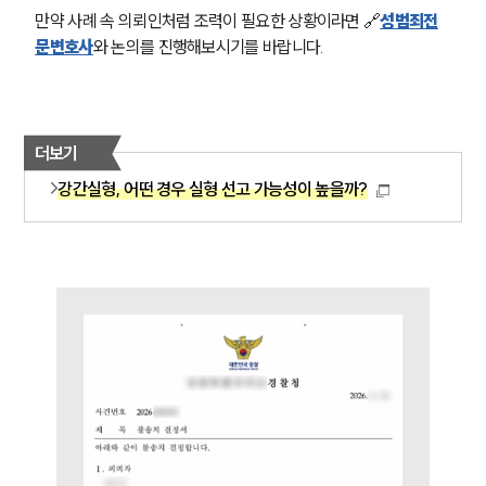
만약 사례 속 의뢰인처럼 조력이 필요한 상황이라면 🔗
성범죄전
소식/자료
문변호사
와 논의를 진행해보시기를 바랍니다.
언론보도
공지사항
법률 블로그
법률서식
더보기
뉴스레터/브로슈어
세미나
강간실형, 어떤 경우 실형 선고 가능성이 높을까?
대륜법률상담예약
대륜법률상담예약