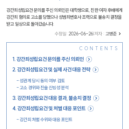
강간죄성립요건 문의를 주신 의뢰인은 대학생으로, 친한 여자 후배에게
강간죄 혐의로 고소를 당했으나 성범죄변호사 조력으로 불송치 결정을
받고 일상으로 돌아갔습니다.
수정일
:
2026-06-26
|
저자 :
고병준
CONTENTS
1
.
강간죄성립요건 문의를 주신 의뢰인
2
.
강간죄성립요건 및 실제 사건 대응 전략
-
성관계 당시 동의 여부 검토
-
고소 경위와 진술 신빙성 분석
3
.
강간죄성립요건 대응 결과, 불송치 결정
4
.
강간죄성립요건 및 처벌 대응 포인트
-
강간죄 처벌 수위와 대응 포인트