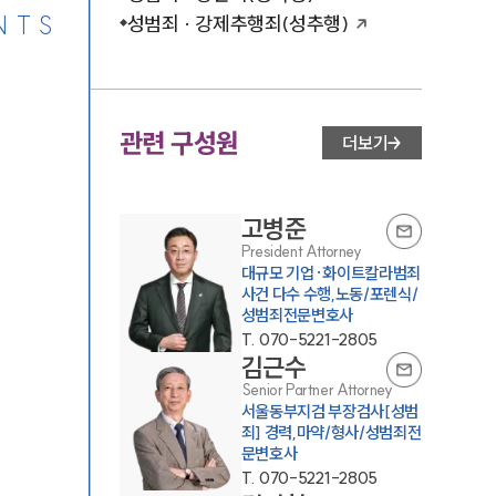
NTS
성범죄 · 강제추행죄(성추행)
관련 구성원
더보기
고병준
President Attorney
대규모 기업·화이트칼라범죄
사건 다수 수행,노동/포렌식/
성범죄전문변호사
T.
070-5221-2805
김근수
Senior Partner Attorney
서울동부지검 부장검사[성범
죄] 경력,마약/형사/성범죄전
문변호사
T.
070-5221-2805