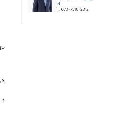
사
AI대륜
T.
070-7510-2012
업무사례
주요 업무사례
에서 
사례분석/최신동향
법률정보
법률지식인
고객후기
찰에 
업무분야
수 
성범죄대응부 업무