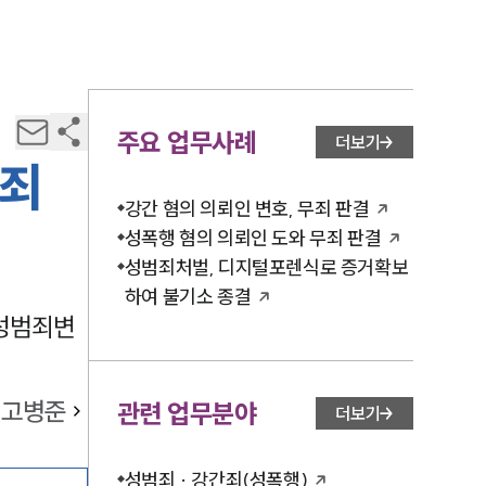
주요 업무사례
더보기
무죄
강간 혐의 의뢰인 변호, 무죄 판결
성폭행 혐의 의뢰인 도와 무죄 판결
성범죄처벌, 디지털포렌식로 증거확보
하여 불기소 종결
 성범죄변
고병준
관련 업무분야
더보기
성범죄 · 강간죄(성폭행)