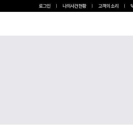
로그인
나의사건현황
고객의 소리
팀소개
업무사례
업무분야