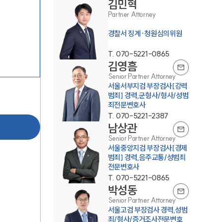
김민혁
Partner Attorney
경찰서 징계·청원심의위원
T.
070-5221-0865
김영흠
Senior Partner Attorney
서울서부지검 부장검사[강력
팀소개
범죄] 경력,군형사/형사/성범
죄전문변호사
T.
070-5221-2387
팀소개
남상관
Senior Partner Attorney
대륜의 강점
서울중앙지검 부장검사[경제
범죄] 경력,음주교통/성범죄
오시는 길
전문변호사
T.
070-5221-0865
글로벌 파트너 로펌
박성동
고객의 소리
Senior Partner Attorney
서울고검 부장검사 경력,성범
통합검색
죄/형사/증거조사전문변호