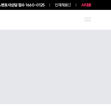
변호사상담 접수
1660-0125
인재채용
AI대륜
구성원 소개
소식/자료