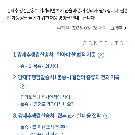
강제추행검찰송치 위기라면 초기 진술과 증거 정리가 필요합니다. 불송
치 가능성을 높이기 위한 대응 방향을 안내드립니다.
수정일
:
2026-05-26
|
저자 :
고병준
CONTENTS
1
.
강제추행검찰송치 | 알아야 할 법적 기준
-
송치와 불송치의 차이
2
.
강제추행검찰송치 | 불송치 결정의 종류와 전과 기록
-
혐의없음과 죄가안됨의 차이
-
불송치 결정도 기록이 남나요?
3
.
강제추행검찰송치 | 전후 단계별 대응 전략
-
불송치를 위한 조사 전 준비
-
이미 검찰송치가 된 경우