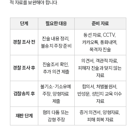
적 자료를 보완해야 합니다.
단계
필요한 대응
준비 자료
동선 자료, CCTV, 
진술 내용 정리, 
경찰 조사 전
카카오톡, 통화내역, 
불송치 주장 준비
목격자 진술
의견서, 객관적 자료, 
진술조서 확인, 
경찰 조사 후
피해자 진술과 맞지 않는 
추가 의견 제출
자료
불기소·기소유예 
합의서, 처벌불원서, 
검찰송치 후
주장, 양형자료 
반성문, 성인지 교육 이수 
제출
자료
혐의 다툼 또는 
증거 의견서, 양형자료, 
재판 단계
감형 주장
피해 회복 자료