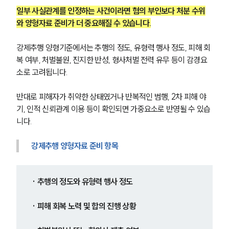
글로벌 파트너 로펌
일부 사실관계를 인정하는 사건이라면 혐의 부인보다 처분 수위
고객의 소리
와 양형자료 준비가 더 중요해질 수 있습니다.
통합검색
AI대륜
강제추행 양형기준에서는 추행의 정도, 유형력 행사 정도, 피해 회
복 여부, 처벌불원, 진지한 반성, 형사처벌 전력 유무 등이 감경요
업무사례
소로 고려됩니다.
주요 업무사례
반대로 피해자가 취약한 상태였거나 반복적인 범행, 2차 피해 야
사례분석/최신동향
법률정보
기, 인적 신뢰관계 이용 등이 확인되면 가중요소로 반영될 수 있습
법률지식인
니다.
고객후기
강제추행 양형자료 준비 항목
업무분야
· 추행의 정도와 유형력 행사 정도
성범죄대응부 업무
전체
· 피해 회복 노력 및 합의 진행 상황
구성원 소개