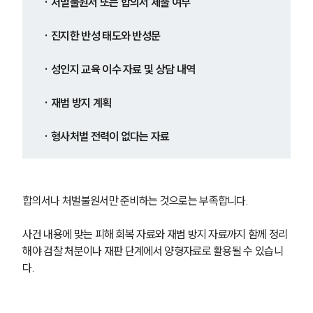
· 처벌불원서 또는 합의서 제출 여부
성범죄전문변호사
· 진지한 반성 태도와 반성문
· 성인지 교육 이수 자료 및 상담 내역
소식/자료
언론보도
· 재범 방지 계획
공지사항
법률 블로그
· 형사처벌 전력이 없다는 자료
법률서식
뉴스레터/브로슈어
세미나
합의서나 처벌불원서만 준비하는 것으로는 부족합니다.
대륜법률상담예약
사건 내용에 맞는 피해 회복 자료와 재범 방지 자료까지 함께 정리
대륜법률상담예약
해야 검찰 처분이나 재판 단계에서 양형자료로 활용될 수 있습니
다.