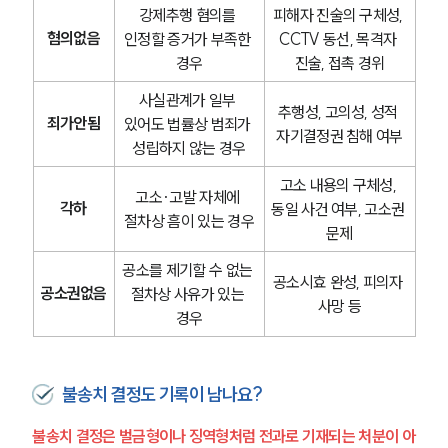
강제추행 혐의를 
피해자 진술의 구체성, 
혐의없음
인정할 증거가 부족한 
CCTV 동선, 목격자 
경우
진술, 접촉 경위
사실관계가 일부 
추행성, 고의성, 성적 
죄가안됨
있어도 법률상 범죄가 
자기결정권 침해 여부
성립하지 않는 경우
고소 내용의 구체성, 
고소·고발 자체에 
각하
동일 사건 여부, 고소권 
절차상 흠이 있는 경우
문제
공소를 제기할 수 없는 
공소시효 완성, 피의자 
공소권없음
절차상 사유가 있는 
사망 등
경우
불송치 결정도 기록이 남나요?
불송치 결정은 벌금형이나 징역형처럼 전과로 기재되는 처분이 아