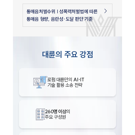
통매음처벌수위 | 성폭력처벌법에 따른
통매음 형량, 음란성·도달 판단 기준
대륜의 주요 강점
로펌 대륜만의
AI·IT
기술 활용 소송 전략
260명 이상
의
주요 구성원