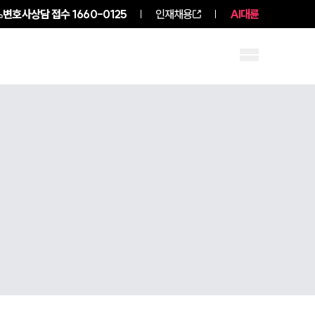
변호사상담 접수
1660-0125
인재채용
AI대륜
구성원 소개
소식/자료