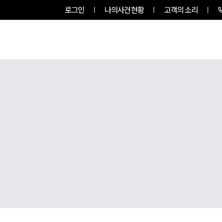
로그인
나의사건현황
고객의 소리
팀소개
업무사례
업무분야