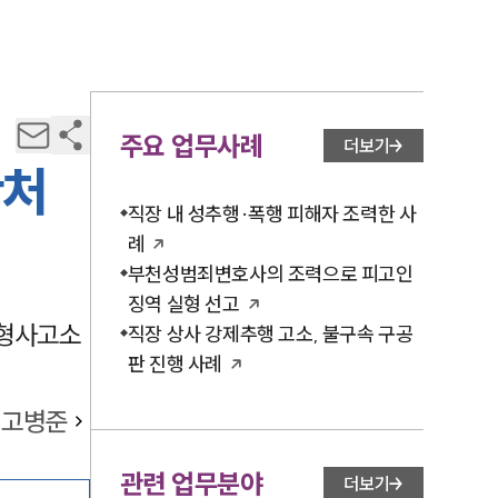
주요 업무사례
더보기
안처
직장 내 성추행·폭행 피해자 조력한 사
례
부천성범죄변호사의 조력으로 피고인
징역 실형 선고
 형사고소
직장 상사 강제추행 고소, 불구속 구공
판 진행 사례
고병준
관련 업무분야
더보기