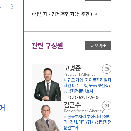
NTS
성범죄 · 강제추행죄(성추행)
관련 구성원
더보기
고병준
President Attorney
대규모 기업·화이트칼라범죄
사건 다수 수행,노동/포렌식/
성범죄전문변호사
T.
070-5221-2805
김근수
어
Senior Partner Attorney
서울동부지검 부장검사[성범
죄] 경력,마약/형사/성범죄전
문변호사