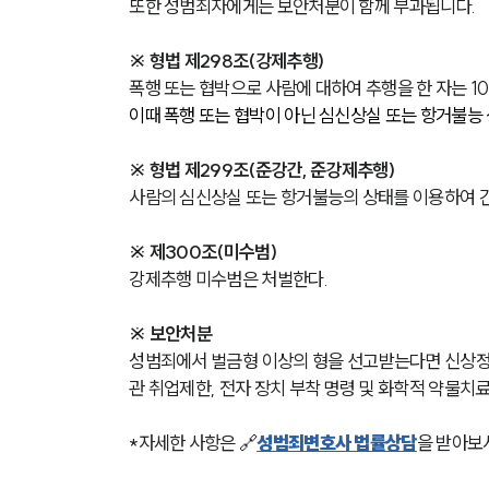
또한 성범죄자에게는 보안처분이 함께 부과됩니다. 
※ 형법 제298조(강제추행)
폭행 또는 협박으로 사람에 대하여 추행을 한 자는 10
이때 폭행 또는 협박이 아닌 심신상실 또는 항거불능
※ 형법 제299조(준강간, 준강제추행)
사람의 심신상실 또는 항거불능의 상태를 이용하여 간음 
※ 
제300조(미수범)
강제추행 미수범은
 처벌한다.
※ 보안처분
성범죄에서 벌금형 이상의 형을 선고받는다면 신상정보 
관 취업제한, 전자 장치 부착 명령 및 화학적 약물치료
*자세한 사항은 🔗
성범죄변호사 법률상담
을 받아보