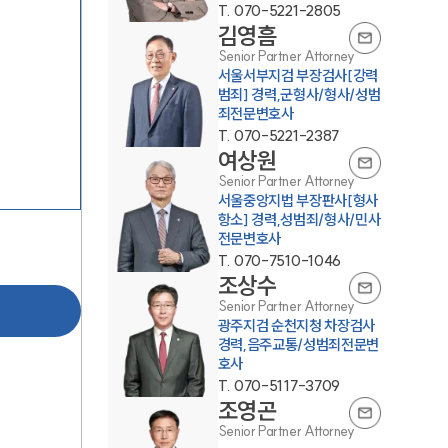
T.
070-5221-2805
김영흠
Senior Partner Attorney
서울서부지검 부장검사[강력
범죄] 경력,군형사/형사/성범
죄전문변호사
T.
070-5221-2387
여상원
Senior Partner Attorney
팀소개
서울중앙지법 부장판사[형사
항소] 경력,성범죄/형사/민사
전문변호사
팀소개
T.
070-7510-1046
대륜의 강점
조상수
Senior Partner Attorney
오시는 길
광주지검 순천지청 차장검사
경력,음주교통/성범죄전문변
글로벌 파트너 로펌
호사
T.
070-5117-3709
고객의 소리
조영곤
Senior Partner Attorney
통합검색