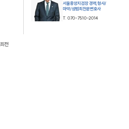
서울중앙지검장 경력,형사/
AI대륜
마약/성범죄전문변호사
T.
070-7510-2014
업무사례
주요 업무사례
범죄전
사례분석/최신동향
법률정보
법률지식인
고객후기
업무분야
성범죄대응부 업무