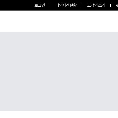
로그인
나의사건현황
고객의 소리
팀소개
업무사례
업무분야