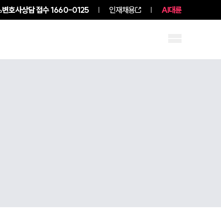
변호사상담 접수
1660-0125
인재채용
AI대륜
구성원 소개
소식/자료