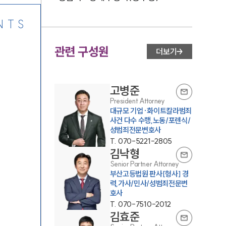
NTS
관련 구성원
더보기
고병준
President Attorney
대규모 기업·화이트칼라범죄
사건 다수 수행,노동/포렌식/
성범죄전문변호사
T.
070-5221-2805
김낙형
Senior Partner Attorney
부산고등법원 판사[형사] 경
력,가사/민사/성범죄전문변
호사
T.
070-7510-2012
김효준