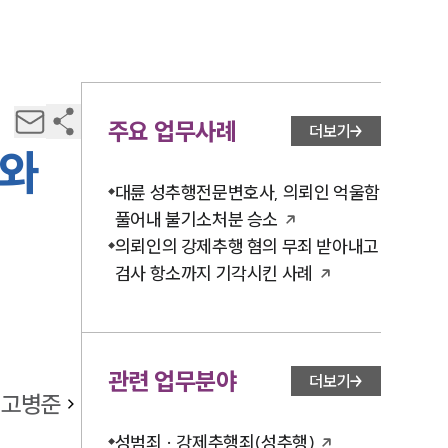
주요 업무사례
더보기
도와
대륜 성추행전문변호사, 의뢰인 억울함
풀어내 불기소처분 승소
의뢰인의 강제추행 혐의 무죄 받아내고
검사 항소까지 기각시킨 사례
관련 업무분야
더보기
고병준
성범죄 · 강제추행죄(성추행)