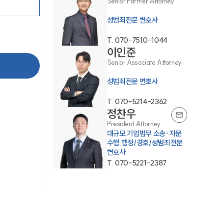
Senior Partner Attorney
성범죄전문 변호사
T.
070-7510-1044
이인준
Senior Associate Attorney
성범죄전문 변호사
팀소개
T.
070-5214-2362
정찬우
팀소개
President Attorney
대규모 기업법무 소송·자문
대륜의 강점
수행,행정/경호/성범죄전문
변호사
오시는 길
T.
070-5221-2387
글로벌 파트너 로펌
고객의 소리
통합검색